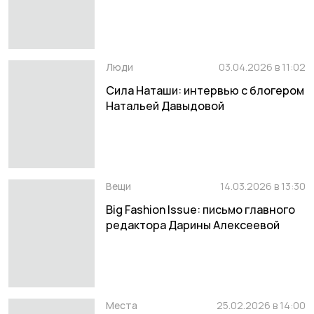
фитнес-браслета
Люди
03.04.2026 в 11:02
Сила Наташи: интервью с блогером
Натальей Давыдовой
Вещи
14.03.2026 в 13:30
Big Fashion Issue: письмо главного
редактора Дарины Алексеевой
Места
25.02.2026 в 14:00