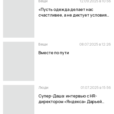
Вещи
12.09.2025 в 10:56
«Пусть одежда делает нас
счастливее, а не диктует условия»:
письмо главного редактора Дарины
Алексеевой
Вещи
08.07.2025 в 12:26
Вместе по пути
Люди
01.07.2025 в 15:56
Супер-Даша: интервью с HR-
директором «Яндекса» Дарьей
Золотухиной