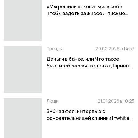
«Мы решили покопаться в себе,
чтобы задеть за живое»: письмо
главного редактора Дарины
Алексеевой о бьюти-номере
Тренды
20.02.2026 в 14:57
Деньги в банке, или Что такое
бьюти-обсессия: колонка Дарины
Алексеевой
Люди
21.01.2026 в 10:23
Зубная фея: интервью с
основательницей клиники Inwhite
Medical Альбиной Донцовой