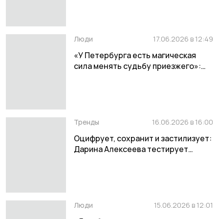
Люди
17.06.2026 в 12:49
«У Петербурга есть магическая
сила менять судьбу приезжего»:
письмо главного редактора Дарины
Алексеевой
Тренды
16.06.2026 в 16:00
Оцифрует, сохранит и застилизует:
Дарина Алексеева тестирует
цифровой гардероб Tidy
Люди
15.06.2026 в 12:01