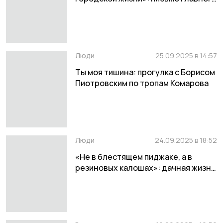
редактора Дарины Алексеевой
Люди
25.09.2025 в 14:57
Ты моя тишина: прогулка с Борисом
Пиотровским по тропам Комарова
Люди
24.09.2025 в 18:52
«Не в блестящем пиджаке, а в
резиновых калошах»: дачная жизнь
рок-н-ролльщика со стажем Олега
Гаркуши