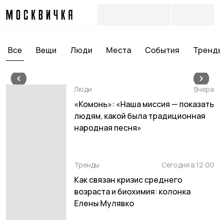
Все
Вещи
Люди
Места
События
Тренд
Люди
Люди
Вчера
Что в отпускной
«Комонь»: «Наша миссия — показать
косметичке дизайнера
людям, какой была традиционная
Галины Юдашкиной
народная песня»
Сегодня в 10:00
Тренды
Сегодня в 12:00
Как связан кризис среднего
возраста и биохимия: колонка
Елены Мулявко