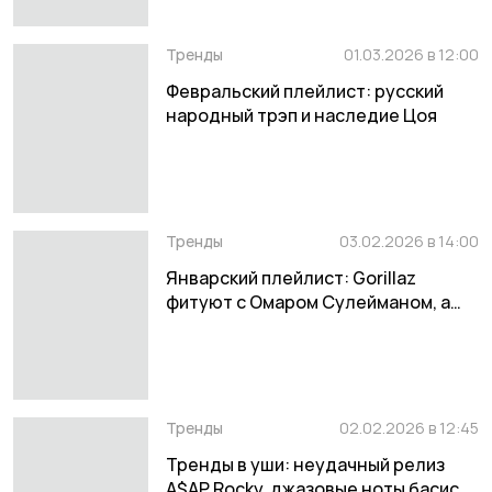
Тренды
01.03.2026 в 12:00
Февральский плейлист: русский
народный трэп и наследие Цоя
Тренды
03.02.2026 в 14:00
Январский плейлист: Gorillaz
фитуют с Омаром Сулейманом, а
Mitski возвращается к корням
Тренды
02.02.2026 в 12:45
Тренды в уши: неудачный релиз
A$AP Rocky, джазовые ноты басиста