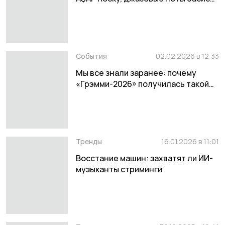
RHCP и битва с ИИ-слопом
События
02.02.2026 в 12:33
Мы все знали заранее: почему
«Грэмми-2026» получилась такой
предсказуемой
Тренды
16.01.2026 в 11:01
Восстание машин: захватят ли ИИ-
музыканты стриминги