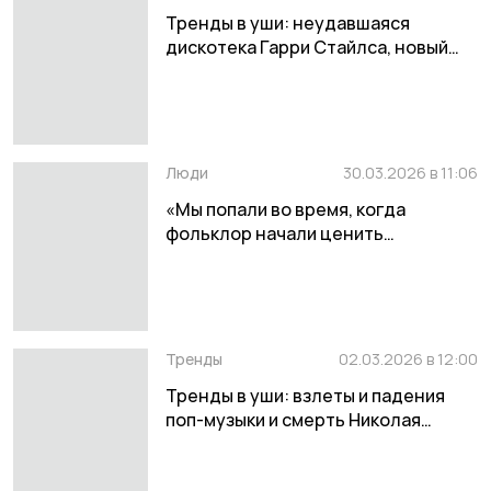
Тренды в уши: неудавшаяся
дискотека Гарри Стайлса, новый
альбом Канье Уэста и возвращение
BTS
Люди
30.03.2026 в 11:06
«Мы попали во время, когда
фольклор начали ценить
на широком уровне» — интервью с
группой HODILA IZBA
Тренды
02.03.2026 в 12:00
Тренды в уши: взлеты и падения
поп-музыки и смерть Николая
Комягина