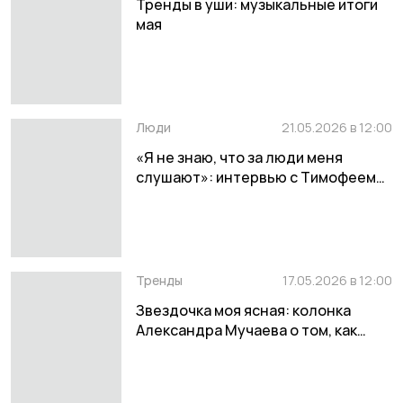
Тренды в уши: музыкальные итоги
мая
Люди
21.05.2026 в 12:00
«Я не знаю, что за люди меня
слушают»: интервью с Тимофеем
Якимовым из «тима ищет свет»
Тренды
17.05.2026 в 12:00
Звездочка моя ясная: колонка
Александра Мучаева о том, как
прославиться ребенку