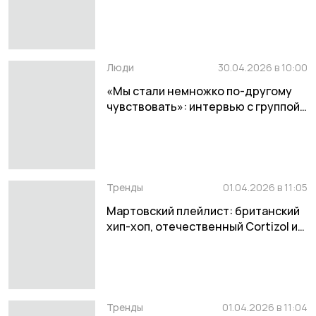
«Истерика» от Cream Soda
Люди
30.04.2026 в 10:00
«Мы стали немножко по-другому
чувствовать»: интервью с группой
Settlers
Тренды
01.04.2026 в 11:05
Мартовский плейлист: британский
хип-хоп, отечественный Cortizol и
казахский MTV
Тренды
01.04.2026 в 11:04