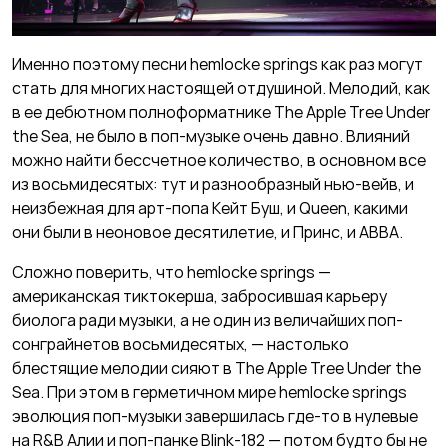
Именно поэтому песни hemlocke springs как раз могут
стать для многих настоящей отдушиной. Мелодий, как
в ее дебютном полноформатнике The Apple Tree Under
the Sea, не было в поп-музыке очень давно. Влияний
можно найти бессчетное количество, в основном все
из восьмидесятых: тут и разнообразный нью-вейв, и
неизбежная для арт-попа Кейт Буш, и Queen, какими
они были в неоновое десятилетие, и Принс, и ABBA.
Сложно поверить, что hemlocke springs —
американская тиктокерша, забросившая карьеру
биолога ради музыки, а не один из величайших поп-
сонграйнетов восьмидесятых, — настолько
блестящие мелодии сияют в The Apple Tree Under the
Sea. При этом в герметичном мире hemlocke springs
эволюция поп-музыки завершилась где-то в нулевые
на R&B Алии и поп-панке Blink-182 — потом будто бы не