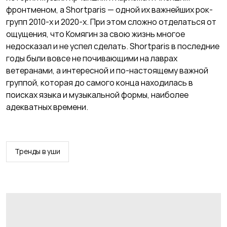
фронтменом, а Shortparis — одной их важнейших рок-
групп 2010-х и 2020-х. При этом сложно отделаться от
ощущения, что Комягин за свою жизнь многое
недосказал и не успел сделать. Shortparis в последние
годы были вовсе не почивающими на лаврах
ветеранами, а интересной и по-настоящему важной
группой, которая до самого конца находилась в
поисках языка и музыкальной формы, наиболее
адекватных времени.
Тренды в уши