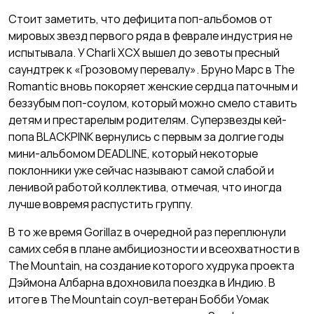
Стоит заметить, что дефицита поп-альбомов от
мировых звезд первого ряда в феврале индустрия не
испытывала. У Charli XCX вышел до зевоты пресный
саундтрек к «Грозовому перевалу». Бруно Марс в The
Romantic вновь покоряет женские сердца паточным и
беззубым поп-соулом, который можно смело ставить
детям и престарелым родителям. Суперзвезды кей-
попа BLACKPINK вернулись с первым за долгие годы
мини-альбомом DEADLINE, который некоторые
поклонники уже сейчас называют самой слабой и
ленивой работой коллектива, отмечая, что иногда
лучше вовремя распустить группу.
В то же время Gorillaz в очередной раз переплюнули
самих себя в плане амбициозности и всеохватности в
The Mountain, на создание которого худрука проекта
Дэймона Албарна вдохновила поездка в Индию. В
итоге в The Mountain соул-ветеран Бобби Уомак