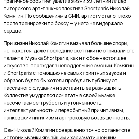
трагичное событие: ушел из жизни 39-летний лидер
питерского арт-панк-коллектива Shortparis Николай
Комягин. По сообщениям в СМИ, артисту стало плохо
после тренировки по боксу — у него не выдержало
сердце.
При жизни Николай Комягин вызывал большие споры,
но, кажется, даже последние скептики не отрицали его
таланта. Музыка Shortparis, как и любое настоящее
искусство, порождала неподдельные эмоции. Комягин
и Shortparis с помощью не самых приятных звуков и
образов будто бы хотели пробудить публику от
пассивного слушания и заставить ее размышлять.
Коллектив умудрялся сочетать в своей музыке
несочетаемое: грубость и утонченность,
интеллектуальность и первобытный примитивизм,
панковский нигилизм и арт-роковую возвышенность.
Сам Николай Комягин совершенно точно останется в
истории музыки ярчайшим и харизматичнейшим