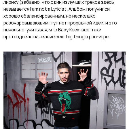
лирику (забавно, что один из лучших треков здесь
называется I am not a Lyricist. Альбом получился
хорошо сбалансированным, но несколько
разочаровывающим: тут нет прорывной идеи, и это
печально, учитывая, что Baby Keem все-таки
претендовал на звание next big thing в рэп-игре.