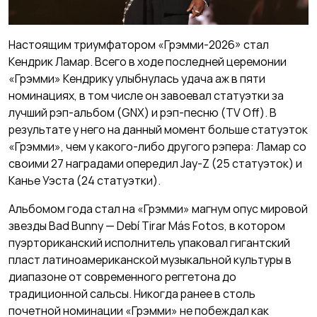
Настоящим триумфатором «Грэмми-2026» стал
Кендрик Ламар. Всего в ходе последней церемонии
«Грэмми» Кендрику улыбнулась удача аж в пяти
номинациях, в том числе он завоевал статуэтки за
лучший рэп-альбом (GNX) и рэп-песню (TV Off). В
результате у него на данный момент больше статуэток
«Грэмми», чем у какого-либо другого рэпера: Ламар со
своими 27 наградами опередил Jay-Z (25 статуэток) и
Канье Уэста (24 статуэтки).
Альбомом года стал на «Грэмми» магнум опус мировой
звезды Bad Bunny — Debí Tirar Más Fotos, в котором
пуэрториканский исполнитель упаковал гигантский
пласт латиноамериканской музыкальной культуры в
диапазоне от современного реггетона до
традиционной сальсы. Никогда ранее в столь
почетной номинации «Грэмми» не побеждал как