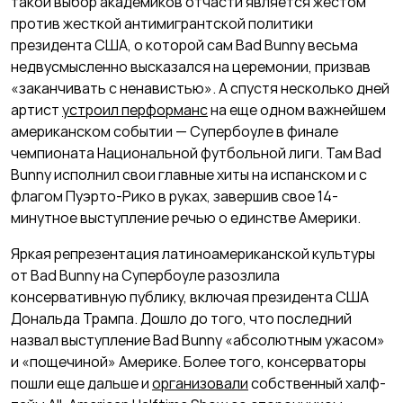
такой выбор академиков отчасти является жестом
против жесткой антимигрантской политики
президента США, о которой сам Bad Bunny весьма
недвусмысленно высказался на церемонии, призвав
«заканчивать с ненавистью». А спустя несколько дней
артист
устроил перформанс
на еще одном важнейшем
американском событии — Супербоуле в финале
чемпионата Национальной футбольной лиги. Там Bad
Bunny исполнил свои главные хиты на испанском и с
флагом Пуэрто-Рико в руках, завершив свое 14-
минутное выступление речью о единстве Америки.
Яркая репрезентация латиноамериканской культуры
от Bad Bunny на Супербоуле разозлила
консервативную публику, включая президента США
Дональда Трампа. Дошло до того, что последний
назвал выступление Bad Bunny «абсолютным ужасом»
и «пощечиной» Америке. Более того, консерваторы
пошли еще дальше и
организовали
собственный халф-