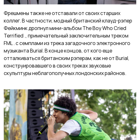
Фрешмены также не отставали от своих старших
коллег. В частности, модный британский клауд-рэпер
Фейкминк дропнул мини-альбом The Boy Who Cried
Terrified ., примечательный заключительным треком
FML . с семплами из трека загадочного электронного
музыканта Burial. В конце концов, от кого еще
отталкиваться британским рэперам, как не от Burial,
конструировавшего в своих треках звуковые
скульптуры неблагополучных лондонских районов.