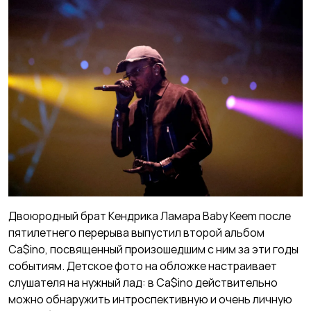
Двоюродный брат Кендрика Ламара Baby Keem после
пятилетнего перерыва выпустил второй альбом
Ca$ino, посвященный произошедшим с ним за эти годы
событиям. Детское фото на обложке настраивает
слушателя на нужный лад: в Ca$ino действительно
можно обнаружить интроспективную и очень личную