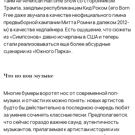
тайм All-American Halftime Show со сторонником
Трампа, заядлым республиканцем Кид Роком (его Born
Free даже звучала в качестве неофициального гимна
предвыборной кампании Митта Ромни в далеком 2012-
м) в качестве хедлайнера. Есть ощущение, что сюжеты
из «Симпсонов» давно исчерпаны в США и теперь
стали реализовываться еще более абсурдные
сценарии из «Южного Парка».
Что по поп-музыке
Многие бумеры воротят нос от современной поп-
музыки, и отчасти их можно понять: новых артистов
будто бы действительно в последнюю очередь любят
за умение сочинять классные песни. Предполагается,
что сейчас гораздо важнее саунд, аутентичность
музыкантов, прилагаемая к артистам история и их