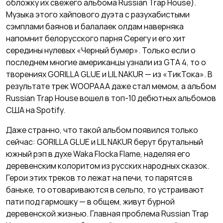
обложку их свежего альбома Russian Trap House).
Музыка этого хайпового дуэта с разухабистыми
сэмплами баянов и балалаек олдам наверняка
напомнит белорусского парня Серегу и его хит
середины нулевых «Черный бумер». Только если о
последнем многие американцы узнали из GTA 4, то о
творениях GORILLA GLUE и LIL NAKUR — из «ТикТока». В
результате трек WOOPAAA даже стал мемом, а альбом
Russian Trap House вошел в топ-10 дебютных альбомов
США на Spotify.
Даже странно, что такой альбом появился только
сейчас: GORILLA GLUE и LIL NAKUR берут брутальный
южный рэп в духе Waka Flocka Flame, наделяя его
деревенским колоритом из русских народных сказок.
Герои этих треков то лежат на печи, то парятся в
баньке, то отовариваются в сельпо, то устраивают
пати под гармошку — в общем, живут бурной
деревенской жизнью. Главная проблема Russian Trap