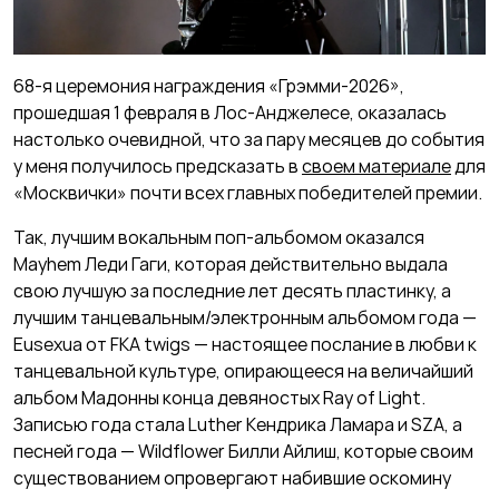
68-я церемония награждения «Грэмми-2026»,
прошедшая 1 февраля в Лос-Анджелесе, оказалась
настолько очевидной, что за пару месяцев до события
у меня получилось предсказать в
своем материале
для
«Москвички» почти всех главных победителей премии.
Так, лучшим вокальным поп-альбомом оказался
Mayhem Леди Гаги, которая действительно выдала
свою лучшую за последние лет десять пластинку, а
лучшим танцевальным/электронным альбомом года —
Eusexua от FKA twigs — настоящее послание в любви к
танцевальной культуре, опирающееся на величайший
альбом Мадонны конца девяностых Ray of Light.
Записью года стала Luther Кендрика Ламара и SZA, а
песней года — Wildflower Билли Айлиш, которые своим
существованием опровергают набившие оскомину