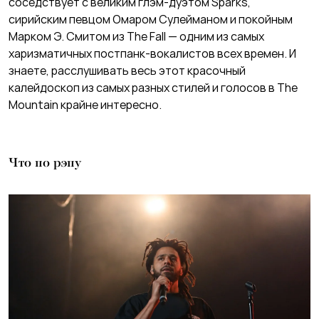
соседствует с великим глэм-дуэтом Sparks,
сирийским певцом Омаром Сулейманом и покойным
Марком Э. Смитом из The Fall — одним из самых
харизматичных постпанк-вокалистов всех времен. И
знаете, расслушивать весь этот красочный
калейдоскоп из самых разных стилей и голосов в The
Mountain крайне интересно.
Что по рэпу