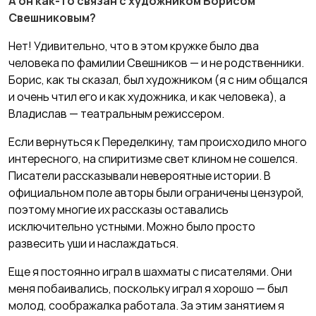
А он как-то связан с художником Борисом
Свешниковым?
Нет! Удивительно, что в этом кружке было два
человека по фамилии Свешников — и не родственники.
Борис, как ты сказал, был художником (я с ним общался
и очень чтил его и как художника, и как человека), а
Владислав — театральным режиссером.
Если вернуться к Переделкину, там происходило много
интересного, на спиритизме свет клином не сошелся.
Писатели рассказывали невероятные истории. В
официальном поле авторы были ограничены цензурой,
поэтому многие их рассказы оставались
исключительно устными. Можно было просто
развесить уши и наслаждаться.
Еще я постоянно играл в шахматы с писателями. Они
меня побаивались, поскольку играл я хорошо — был
молод, соображалка работала. За этим занятием я