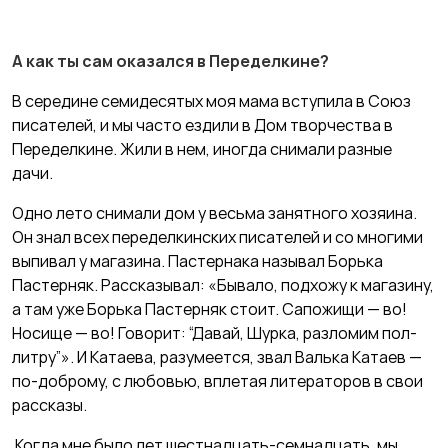
А как ты сам оказался в Переделкине?
В середине семидесятых моя мама вступила в Союз
писателей, и мы часто ездили в Дом творчества в
Переделкине. Жили в нем, иногда снимали разные
дачи.
Одно лето снимали дом у весьма занятного хозяина.
Он знал всех переделкинских писателей и со многими
выпивал у магазина. Пастернака называл Борька
Пастерняк. Рассказывал: «Бывало, подхожу к магазину,
а там уже Борька Пастерняк стоит. Сапожищи — во!
Носище — во! Говорит: “Давай, Шурка, разломим пол-
литру”». И Катаева, разумеется, звал Валька Катаев —
по-доброму, с любовью, вплетая литераторов в свои
рассказы.
Когда мне было лет шестнадцать-семнадцать, мы