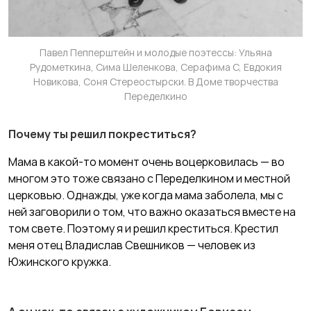
Павел Пепперштейн и молодые поэтессы: Ульяна
Рудометкина, Сима Шеленкова, Серафима С, Евдокия
Новикова, Соня Стереостырски. В Доме творчества
Переделкино
Почему ты решил покреститься?
Мама в какой-то момент очень воцерковилась — во
многом это тоже связано с Переделкином и местной
церковью. Однажды, уже когда мама заболела, мы с
ней заговорили о том, что важно оказаться вместе на
том свете. Поэтому я и решил креститься. Крестил
меня отец Владислав Свешников — человек из
Южинского кружка.