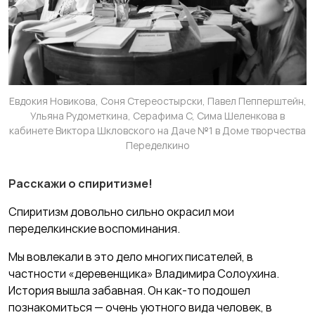
Евдокия Новикова, Соня Стереостырски, Павел Пепперштейн,
Ульяна Рудометкина, Серафима С, Сима Шеленкова в
кабинете Виктора Шкловского на Даче №1 в Доме творчества
Переделкино
Расскажи о спиритизме!
Спиритизм довольно сильно окрасил мои
переделкинские воспоминания.
Мы вовлекали в это дело многих писателей, в
частности «деревенщика» Владимира Солоухина.
История вышла забавная. Он как-то подошел
познакомиться — очень уютного вида человек, в