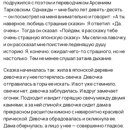
подружился с поэтом и переводчиком Арсением
Тарковским. Однажды — мне было лет девять-десять
— он посмотрел на меня внимательно и говорит: «А ты,
наверное, любишь страшные сказки». Я ответил: «Да,
очень». Тогда он сказал: «Пойдем, я расскажу тебе
очень страшную японскую сказку». Мы сели на лавочку,
и он рассказал мне поистине леденящую душу
историю. Я, конечно, ожидал чего-то страшного, но не
настолько. Тем не менее слушал затаив дыхание.
Сказка начиналась так: жила в японской деревне
девочка и у нее потерялась овечка. Девочка
отправилась в горы ее искать. И вот уже стемнело,
овечки нет, девочка заблудилась. И вдруг замечает
огонек. Подходит и видит горящую свечу между двумя
камнями, а за ней спиной к девочке сидит дама в
прекрасном расшитом кимоно с невероятно красивой
прической. Девочка обрадовалась и окликнула ее.
Дама обернулась, а лицо у нее — совершенно гладкое,