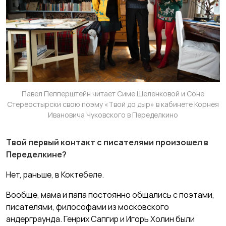
Павел Пепперштейн читает Симе Шеленковой и Соне
Стереостырски свою поэму «Твой до дыр» в кабинете Корнея
Ивановича Чуковского в Переделкино
Твой первый контакт с писателями произошел в
Переделкине?
Нет, раньше, в Коктебеле.
Вообще, мама и папа постоянно общались с поэтами,
писателями, философами из московского
андерграунда. Генрих Сапгир и Игорь Холин были