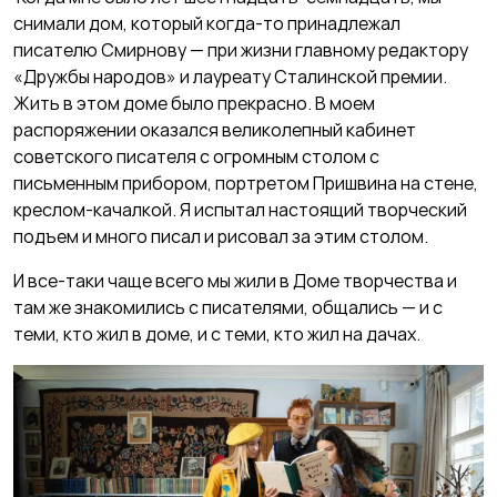
снимали дом, который когда-то принадлежал
писателю Смирнову — при жизни главному редактору
«Дружбы народов» и лауреату Сталинской премии.
Жить в этом доме было прекрасно. В моем
распоряжении оказался великолепный кабинет
советского писателя с огромным столом с
письменным прибором, портретом Пришвина на стене,
креслом-качалкой. Я испытал настоящий творческий
подъем и много писал и рисовал за этим столом.
И все-таки чаще всего мы жили в Доме творчества и
там же знакомились с писателями, общались — и с
теми, кто жил в доме, и с теми, кто жил на дачах.