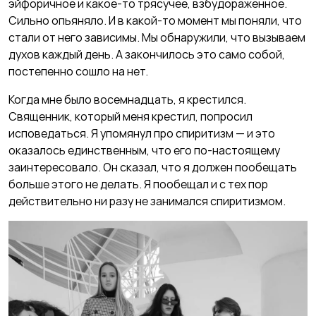
эйфоричное и какое-то трясучее, взбудораженное.
Сильно опьяняло. И в какой-то момент мы поняли, что
стали от него зависимы. Мы обнаружили, что вызываем
духов каждый день. А закончилось это само собой,
постепенно сошло на нет.
Когда мне было восемнадцать, я крестился.
Священник, который меня крестил, попросил
исповедаться. Я упомянул про спиритизм — и это
оказалось единственным, что его по-настоящему
заинтересовало. Он сказал, что я должен пообещать
больше этого не делать. Я пообещал и с тех пор
действительно ни разу не занимался спиритизмом.