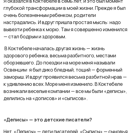
Я оказался в Коктебеле в семь лет, и это был момент
глубокой трансформации в моей жизни. Прежде я был
очень болезненным ребенком, родители
настрадались. И вдруг пришла простая мысль: надо
вывезти ребенка к морю. Там я совершенно изменился
— стал бодрым и здоровым.
В Коктебеле началась другая жизнь — жизнь
здорового ребенка, весьма разбитного, местами
оборзевшего. До поездки на море меня называли
Освенцим: я был дико бледный, тощий — форменный
заморыш. И вдруг проявился весьма разбитной нрав —
к удивлению всех. Море меня изменило. В Коктебеле
возникали веселые компании — все мы были «деписы»,
делились на «дописов» и «сыписов».
«Деписы» — это детские писатели?
Нет. «Деписы» — дети писателей. «Сыписы» — сыновья