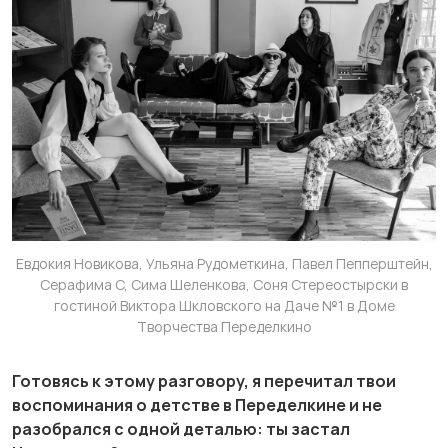
Евдокия Новикова, Ульяна Рудометкина, Павел Пепперштейн,
Серафима С, Сима Шеленкова, Соня Стереостырски в
гостиной Виктора Шкловского на Даче №1 в Доме
Творчества Переделкино
Готовясь к этому разговору, я перечитал твои
воспоминания о детстве в Переделкине и не
разобрался с одной деталью: ты застал