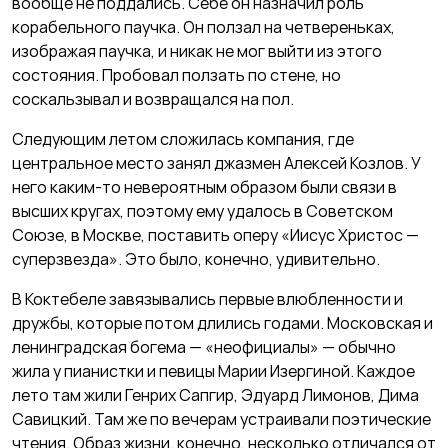
вообще не поддались. Себе он назначил роль
корабельного паучка. Он ползал на четвереньках,
изображая паучка, и никак не мог выйти из этого
состояния. Пробовал ползать по стене, но
соскальзывал и возвращался на пол.
Следующим летом сложилась компания, где
центральное место занял джазмен Алексей Козлов. У
него каким-то невероятным образом были связи в
высших кругах, поэтому ему удалось в Советском
Союзе, в Москве, поставить оперу «Иисус Христос —
суперзвезда». Это было, конечно, удивительно.
В Коктебеле завязывались первые влюбленности и
дружбы, которые потом длились годами. Московская и
ленинградская богема — «неофициалы» — обычно
жила у пианистки и певицы Марии Изергиной. Каждое
лето там жили Генрих Сапгир, Эдуард Лимонов, Дима
Савицкий. Там же по вечерам устраивали поэтические
чтения. Образ жизни, конечно, несколько отличался от