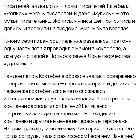
писателей, а «дописы» — дочки писателей. Еще были
«жописы» — жены писателей. И даже
«
муписы» — это
мужья писательниц. Жописы, муписы, деписы, сыписы и
дописы. И все жили на писдоме. Жизнь была веселая.
К моим семи годам родители уже развелись, поэтому
одну часть лета я проводил с мамой в Коктебеле, а
другую — с папой в Подмосковье в Доме творчества
художников.
Каждое лето в Коктебеле образовывалась совершенно
невероятная компания — взрослая и при ней детская. В
первое же коктебельское лето сложилась
интенсивнейшая дружеская компания. В центре этой
компании располагался Евгений Евтушенко —
энергичный заводила и харизмат. Но входили в
компанию и другие не менее интересные персонажи.
Например, подруга моей мамы Виктория Токарева. Она
тогда сотрудничала с режиссером Георгием Данелией