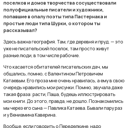
поселков и домов творчества сосуществовали
полуофициальные писатели и художники,
попавшие в опалу поэты типа Пастернака и
простые люди типа Шурки, о котором ты
рассказывал?
Здесь важна география. Там, где деревня и пруд, — это
уже не писательский поселок, там просто живут
разные люди, в том числе рабочие.
Что касается обитателей писательских дач, мы
общались, помню, с Валентином Петровичем
Катаевым. Его проза мне очень нравилась, а ему в свою
очередь нравились мои рисунки. Помню, звучала даже
такая фраза: расти, Паша, будешь иллюстрировать
мои книги. До этого, правда, не дошло. Познакомились
мы через его сына — Павлика Катаева. Бывали пару раз
и у Вениамина Каверина.
Вообще, если говорить о Переделкине, надо