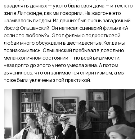
разделять дачных — у кого была своя дача — и тех, кто
жил в Литфонде, как мы говорили. На жаргоне это
называлось писдом. Из дачных был очень загадочный
Иосиф Ольшанский. Он написал сценарий фильма «А
если это любовь?». Этот фильм о подростковой
любви много обсуждали в шестидесятые. Когда мы
познакомились, Ольшанский пребывал в довольно
меланхоличном состоянии — по всей видимости,
незадолго до этого у него умерла жена. А потом
выяснилось, что он занимается спиритизмом, а мы
тоже были увлечены этой практикой.