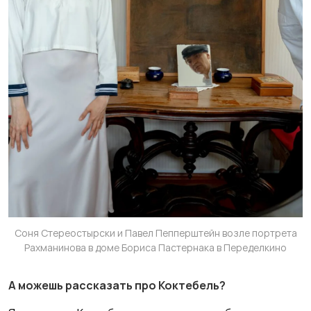
Соня Стереостырски и Павел Пепперштейн возле портрета
Рахманинова в доме Бориса Пастернака в Переделкино
А можешь рассказать про Коктебель?