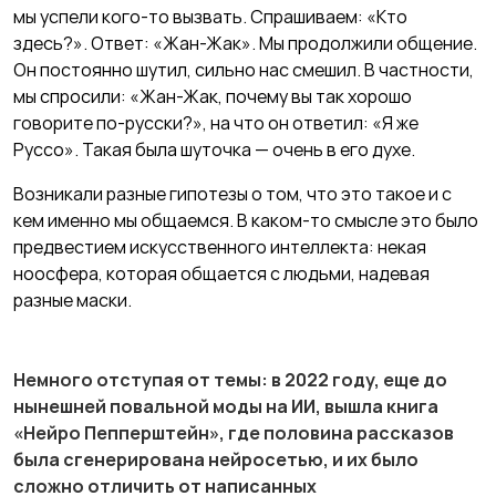
мы успели кого-то вызвать. Спрашиваем: «Кто
здесь?». Ответ: «Жан-Жак». Мы продолжили общение.
Он постоянно шутил, сильно нас смешил. В частности,
мы спросили: «Жан-Жак, почему вы так хорошо
говорите по-русски?», на что он ответил: «Я же
Руссо». Такая была шуточка — очень в его духе.
Возникали разные гипотезы о том, что это такое и с
кем именно мы общаемся. В каком-то смысле это было
предвестием искусственного интеллекта: некая
ноосфера, которая общается с людьми, надевая
разные маски.
Немного отступая от темы: в 2022 году, еще до
нынешней повальной моды на ИИ, вышла книга
«Нейро Пепперштейн», где половина рассказов
была сгенерирована нейросетью, и их было
сложно отличить от написанных