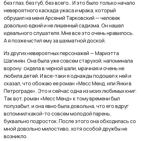
без глаз, без губ, без всего… И это было только начало
невероятного каскада ужаса и мрака, который
обрушил на меня Арсений Тарковский — человек
довольно едкий и не лишенный садизма. Он нашел
идеального слушателя. Мне все это очень нравилось.
А я позже мстил ему за шахматной доской.
Из других невероятных персонажей — Мариэтта
Шагинян. Она была уже совсем старухой, напоминала
ворону: сидела в черной шали, мрачная и очень не
любила детей. И все-таки я однажды подошел к ней и
сказал, что обожаю ее роман «Месс Менд, или Янки в
Петрограде». Это и сейчас одна из моих любимых книг.
Так вот, роман «Месс Менд» к тому времени был
полузабыт, и она явно была довольна, что его вдруг
вспомнил какой-то совсем молодой парень,
буквально подросток. После этого она обходилась со
мной довольно милостиво, хотя особой дружбы не
возникло.