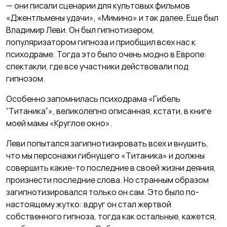
— они писали сценарии для культовых фильмов
«Джентльмены удачи», «Мимино» и так далее. Еще был
Владимир Леви. Он был гипнотизером,
популяризатором гипноза и приобщил всех нас к
психодраме. Тогда это было очень модно в Европе:
спектакли, где все участники действовали под
гипнозом.
Особенно запомнилась психодрама «Гибель
“Титаника”», великолепно описанная, кстати, в книге
моей мамы «Круглое окно».
Леви попытался загипнотизировать всех и внушить,
что мы персонажи гибнущего «Титаника» и должны
совершить какие-то последние в своей жизни деяния,
произнести последние слова. Но странным образом
загипнотизировался только он сам. Это было по-
настоящему жутко: вдруг он стал жертвой
собственного гипноза, тогда как остальные, кажется,