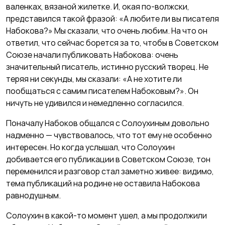
валенках, вязаной жилетке. И, окая по-волжски,
представился такой фразой: «А любите ли вы писателя
Набокова?» Мы сказали, что очень любим. На что он
ответил, что сейчас борется за то, чтобы в Советском
Союзе начали публиковать Набокова: очень
значительный писатель, истинно русский творец. Не
теряя ни секунды, мы сказали: «А не хотите ли
пообщаться с самим писателем Набоковым?». Он
ничуть не удивился и немедленно согласился.
Поначалу Набоков общался с Солоухиным довольно
надменно — чувствовалось, что тот ему не особенно
интересен. Но когда услышал, что Солоухин
добивается его публикации в Советском Союзе, тон
переменился и разговор стал заметно живее: видимо,
тема публикаций на родине не оставила Набокова
равнодушным.
Солоухин в какой-то момент ушел, а мы продолжили