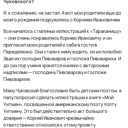
Чуковского?
Я, к сожалению, не застал. А вот мои родители еще до
моего рождения подружились с Корнеем Ивановичем.
Все началось с папиных иллюстраций к «Тараканищу»
— они очень понравились Корнею Ивановичу, и он
пригласил моих родителей к себе в гости в
Переделкино. Они стали к нему ездить, он их полюбил.
Звал их господин Пивоваров и госпожа Пивовариха. И
до сих пор у меня хранятся книжки с авторскими
надписями — господину Пивоварову и госпоже
Пивоварихе.
Маму Чуковский благословил быть детским поэтом, а
папу попросил сделать иллюстрации к книге «Мой
Уитмен», посвященной американскому поэту Уолту
Уитмену. Это был действительно акт большого
доверия — Корней Иванович чрезвычайно
ответственно относился к этому проекту.