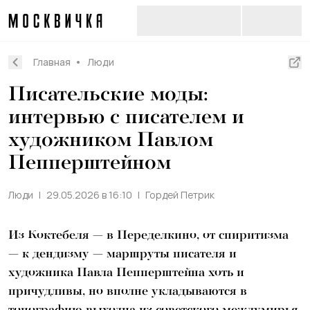
Главная
Люди
Писательские моды:
интервью с писателем и
художником Павлом
Пепперштейном
Люди
29.05.2026 в 16:10
Гордей Петрик
Из Коктебеля — в Переделкино, от спиритизма
— к дендизму — маршруты писателя и
художника Павла Пепперштейна хоть и
причудливы, но вполне укладываются в
топографию выходца из советского междумирья,