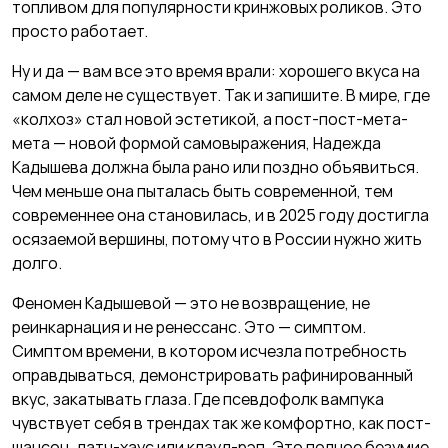
топливом для популярности кринжовых роликов. Это
просто работает.
Ну и да — вам все это время врали: хорошего вкуса на
самом деле не существует. Так и запишите. В мире, где
«колхоз» стал новой эстетикой, а пост-пост-мета-
мета — новой формой самовыражения, Надежда
Кадышева должна была рано или поздно объявиться.
Чем меньше она пыталась быть современной, тем
современнее она становилась, и в 2025 году достигла
осязаемой вершины, потому что в России нужно жить
долго.
Феномен Кадышевой — это не возвращение, не
реинкарнация и не ренессанс. Это — симптом.
Симптом времени, в котором исчезла потребность
оправдываться, демонстрировать рафинированный
вкус, закатывать глаза. Где псевдофолк вампука
чувствует себя в трендах так же комфортно, как пост-
шансон, датч-хаус или клауд-рэп. Это полное безумие,