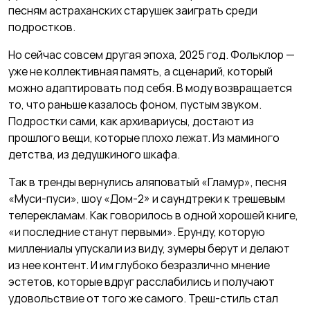
песням астраханских старушек заиграть среди
подростков.
Но сейчас совсем другая эпоха, 2025 год. Фольклор —
уже не коллективная память, а сценарий, который
можно адаптировать под себя. В моду возвращается
то, что раньше казалось фоном, пустым звуком.
Подростки сами, как архивариусы, достают из
прошлого вещи, которые плохо лежат. Из маминого
детства, из дедушкиного шкафа.
Так в тренды вернулись аляповатый «Гламур», песня
«Муси-пуси», шоу «Дом-2» и саундтреки к трешевым
телерекламам. Как говорилось в одной хорошей книге,
«и последние станут первыми». Ерунду, которую
миллениалы упускали из виду, зумеры берут и делают
из нее контент. И им глубоко безразлично мнение
эстетов, которые вдруг расслабились и получают
удовольствие от того же самого. Треш-стиль стал