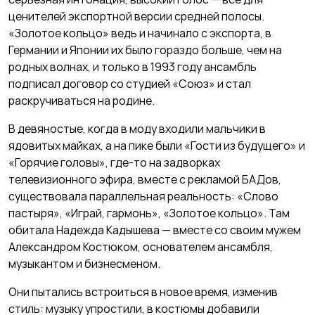
ценителей экспортной версии средней полосы.
«Золотое кольцо» ведь и начинало с экспорта, в
Германии и Японии их было гораздо больше, чем на
родных волнах, и только в 1993 году ансамбль
подписал договор со студией «Союз» и стал
раскручиваться на родине.
В девяностые, когда в моду входили мальчики в
ядовитых майках, а на пике были «Гости из будущего» и
«Горячие головы», где-то на задворках
телевизионного эфира, вместе с рекламой БАДов,
существовала параллельная реальность: «Слово
пастыря», «Играй, гармонь», «Золотое кольцо». Там
обитала Надежда Кадышева — вместе со своим мужем
Александром Костюком, основателем ансамб­ля,
музыкантом и бизнесменом.
Они пытались встроиться в новое время, изменив
стиль: музыку упростили, в костюмы добавили