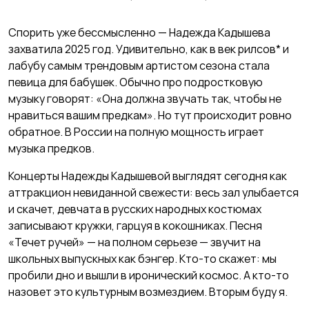
Спорить уже бессмысленно — Надежда Кадышева
захватила 2025 год. Удивительно, как в век рилсов* и
лабубу самым трендовым артистом сезона стала
певица для бабушек. Обычно про подростковую
музыку говорят: «Она должна звучать так, чтобы не
нравиться вашим предкам». Но тут происходит ровно
обратное. В России на полную мощность играет
музыка предков.
Концерты Надежды Кадышевой выглядят сегодня как
аттракцион невиданной свежести: весь зал улыбается
и скачет, девчата в русских народных костюмах
записывают кружки, гарцуя в кокошниках. Песня
«Течет ручей» — на полном серьезе — звучит на
школьных выпускных как бэнгер. Кто-то скажет: мы
пробили дно и вышли в иронический космос. А кто-то
назовет это культурным возмездием. Вторым буду я.