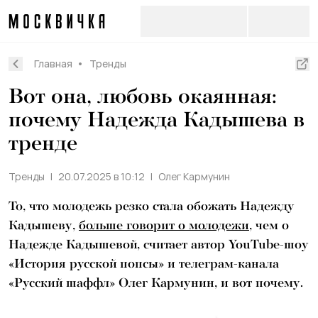
Главная
Тренды
Вот она, любовь окаянная:
почему Надежда Кадышева в
тренде
Тренды
20.07.2025 в 10:12
Олег Кармунин
То, что молодежь резко стала обожать Надежду
Кадышеву,
больше говорит о молодежи
, чем о
Надежде Кадышевой, считает автор YouTube-шоу
«История русской попсы» и телеграм-канала
«Русский шаффл» Олег Кармунин, и вот почему.