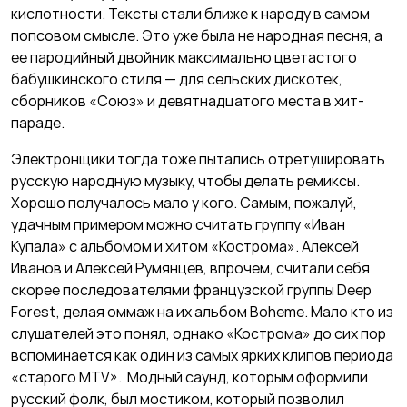
кислотности. Тексты стали ближе к народу в самом
попсовом смысле. Это уже была не народная песня, а
ее пародийный двойник максимально цветастого
бабушкинского стиля — для сельских дискотек,
сборников «Союз» и девятнадцатого места в хит-
параде.
Электронщики тогда тоже пытались отретушировать
русскую народную музыку, чтобы делать ремиксы.
Хорошо получалось мало у кого. Самым, пожалуй,
удачным примером можно считать группу «Иван
Купала» с альбомом и хитом «Кострома». Алексей
Иванов и Алексей Румянцев, впрочем, считали себя
скорее последователями французской группы Deep
Forest, делая оммаж на их альбом Boheme. Мало кто из
слушателей это понял, однако «Кострома» до сих пор
вспоминается как один из самых ярких клипов периода
«старого MTV». Модный саунд, которым оформили
русский фолк, был мостиком, который позволил