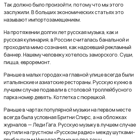
Так должно было произойти, потому что мы этого
заслужили. В больших экономических статьях это
называют импортозамещением.
На протяжении долгих лет русская музыка, как и
русская кулинария, в России считалась банальной и
проходила мимо сознания, как надоевший рекламный
баннер. Нашему человеку хотелось заморского. Суши,
пицца, евроремонт.
Раньше в малых городах на главной улице всегда были
итальянские и азиатские рестораны. Русскую кухню в
лучшем случае подавали в столовой троллейбусного
парка номер девять. Котлетка с пюрешкой.
Раньше в чартах популярной музыки на первом месте
всегда была условная Бритни Спирс, а на обложках
журналов — Леди Гага. Русскую музыку в лучшем случае
крутили на грустном «Русском радио» между шутками-
прибаутками Николая Фоменко про тещу.