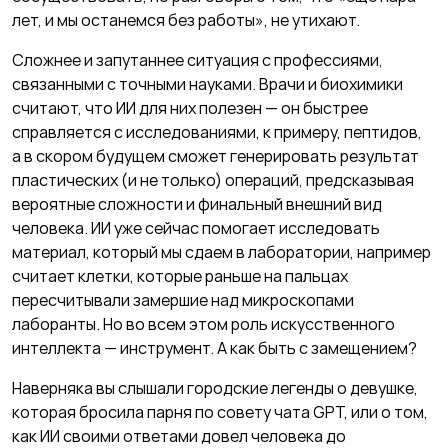
лет, и мы останемся без работы», не утихают.
Сложнее и запутаннее ситуация с профессиями,
связанными с точными науками. Врачи и биохимики
считают, что ИИ для них полезен — он быстрее
справляется с исследованиями, к примеру, пептидов,
а в скором будущем сможет генерировать результат
пластических (и не только) операций, предсказывая
вероятные сложности и финальный внешний вид
человека. ИИ уже сейчас помогает исследовать
материал, который мы сдаем в лаборатории, например
считает клетки, которые раньше на пальцах
пересчитывали замершие над микроскопами
лаборанты. Но во всем этом роль искусственного
интеллекта — инструмент. А как быть с замещением?
Наверняка вы слышали городские легенды о девушке,
которая бросила парня по совету чата GPT, или о том,
как ИИ своими ответами довел человека до