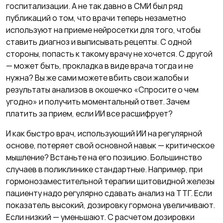
госпитализации. А не так давно в СМИ был ряд
публикаций о том, что врачи теперь незаметно
используют на приеме нейросетки для того, чтобы
ставить диагноз и выписывать рецепты. С одной
стороны, попасть к такому врачу не хочется. С другой
— может быть, прокладка в виде врача тогда и не
нужна? Вы же сами можете вбить свои жалобы и
результаты анализов в окошечко «Спросите о чем
угодно» и получить моментальный ответ. Зачем
платить за прием, если ИИ все расшифрует?
И как быстро врач, использующий ИИ на регулярной
основе, потеряет свой основной навык — критическое
мышление? Встаньте на его позицию. Большинство
случаев в поликлинике стандартные. Например, при
гормонозаместительной терапии щитовидной железы
пациенту надо регулярно сдавать анализ на ТТГ. Если
показатель высокий, дозировку гормона увеличивают.
Если низкий — уменьшают. С расчетом дозировки