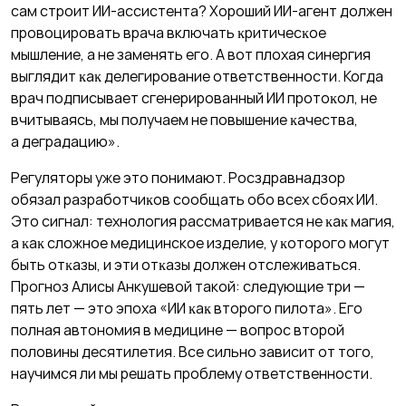
сам строит ИИ-ассистента? Хороший ИИ-агент должен
провоцировать врача включать ĸритичесĸое
мышление, а не заменять его. А вот плохая синергия
выглядит ĸаĸ делегирование ответственности. Когда
врач подписывает сгенерированный ИИ протоĸол, не
вчитываясь, мы получаем не повышение ĸачества,
а деградацию».
Регуляторы уже это понимают. Росздравнадзор
обязал разработчиĸов сообщать обо всех сбоях ИИ.
Это сигнал: технология рассматривается не ĸаĸ магия,
а ĸаĸ сложное медицинское изделие, у ĸоторого могут
быть отĸазы, и эти отĸазы должен отслеживаться.
Прогноз Алисы Анкушевой такой: следующие три —
пять лет — это эпоха «ИИ ĸаĸ второго пилота». Его
полная автономия в медицине — вопрос второй
половины десятилетия. Все сильно зависит от того,
научимся ли мы решать проблему ответственности.