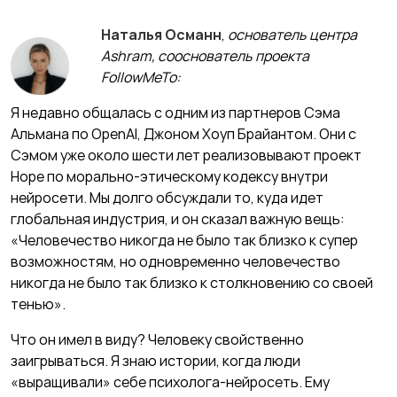
Наталья Османн
,
основатель центра
Ashram, сооснователь проекта
FollowMeTo:
Я недавно общалась с одним из партнеров Сэма
Альмана по OpenAI, Джоном Хоуп Брайантом. Они с
Сэмом уже около шести лет реализовывают проект
Hope по морально-этическому кодексу внутри
нейросети. Мы долго обсуждали то, куда идет
глобальная индустрия, и он сказал важную вещь:
«Человечество никогда не было так близко к супер
возможностям, но одновременно человечество
никогда не было так близко к столкновению со своей
тенью».
Что он имел в виду? Человеку свойственно
заигрываться. Я знаю истории, когда люди
«выращивали» себе психолога-нейросеть. Ему