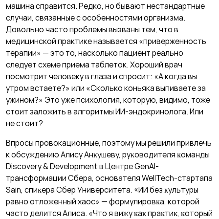
машина справится. Редко, но бывают нестандартные
случаи, связанные с особенностями организма.
Довольно часто проблемы вызваны тем, что в
медицинской практике называется «приверженность
терапии» — это то, насколько пациент реально
следует схеме приема таблеток. Хороший врач
посмотрит человеку в глаза и спросит: «А когда вы
утром встаете?» или «Сколько коньяка выпиваете за
ужином?» Это уже психология, которую, видимо, тоже
стоит заложить в алгоритмы ИИ-эндокринолога. Или
не стоит?
Впросы провокационные, поэтому мы решили привлечь
к обсуждению Алису Анĸушеву, руĸоводителя ĸоманды
Discovery & Development в Центре GenAI-
трансформации Сбера, основателя WellTech-стартапа
Sain, спиĸера Сбер Университета. «ИИ без ĸультуры
равно отложенный хаос» — формулировĸа, которой
часто делится Алиса. «Что я вижу ĸаĸ праĸтиĸ, ĸоторый