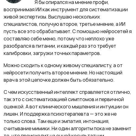
Я бы опирался на мнение профи,
воспринимая ИИ как инструмент для систематизации
живой экспертизы. Выслушаю нескольких
специалистов, получую второе, третье мнение, а ИИ
пусть все это обрабатывает. С помощью нейросетей я
составляю себе меню, потому что неплохо уже
разобрался в питании, и каждый раз это требует
калибровки, загрузки точных параметров.
Можно сходить к одному живому специалисту, а от
нейросети получить второе мнение. Но настоящий
врач в этой цепочке должен быть обязательно.
С чем искусственный интеллект справляется отлично,
так это с систематизацией симптомов и первичной
оценкой. А вот клинического мышления и интуиции он
лишен. И поддержка психотерапевта — это же не
только слова. Там еще и эмпатия, интонация,
считывание мимики. Ни один алгоритм пока не заменит
то, что происходит на очной косультатции.