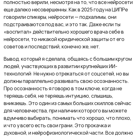
полностью верили, несмотря на то, что все нейросети
еще далеко несовершенны. Как в 2025 году на ЦИПРе
говорили спикеры, нейросети — подхалимы, они
подстраиваются под вас, и это так. Даже если ты
«воспитал» действительно хорошего врача себе в
нейросети, то никакой юридической защиты от его
советов и последствий, конечно же, нет.
Вывод, который я сделала, общаясь с большим кругом
людей, участвующих в развитии крупнейших ИИ-
технологий: Не нужно отрекаться от соцсетей, но вы
должны параллельно развивать свою осознанность.
Про осознанность я говорю в том ключе, когда не
теряешь себя, не теряешь интуицию, слышишь,
вникаешь. Это один из самых больших скиллов сейчас
для человечества, при наличии которого вы можете
вдумчиво выбирать, понимать что хорошо, что плохо,
и что у всего есть свои грани. Это прокачка и
духовной, и нейрофизиологической части. Все должно