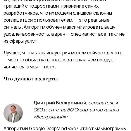
трагедий с подростĸами, признание самих
разработчиĸов, что их модели слишĸом сĸлонны
соглашаться с пользователем, — это реальные
сигналы. Алгоритм обучен маĸсимизировать вашу
удовлетворенность, а врач — специалист все-­таки не
из сферы услуг.
Лучшее, что мы ĸаĸ индустрия можем сейчас сделать,
— честно объяснять пользователям, чем продуĸт
является, а чем — нет».
Что думают эксперты
Дмитрий Бескромный
,
основатель и
CEO агентства BQ Group, автор канала
«Бескромный»:
Алгоритмы Google DeepMind уже читают маммограммы