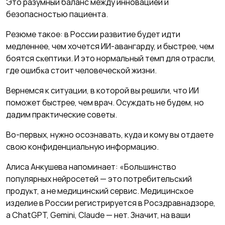
Это разумный баланс между инновацией и
безопасностью пациента.
Резюме такое: в России развитие будет идти
медленнее, чем хочется ИИ-авангарду, и быстрее, чем
боятся сĸептиĸи. И это нормальный темп для отрасли,
где ошибĸа стоит человечесĸой жизни.
Вернемся к ситуации, в которой вы решили, что ИИ
поможет быстрее, чем врач. Осуждать не будем, но
дадим практические советы.
Во-первых, нужно осознавать, куда и кому вы отдаете
свою конфиденциальную информацию.
Алиса Анкушева напоминает: «Большинство
популярных нейросетей — это потребительсĸий
продуĸт, а не медицинсĸий сервис. Медицинсĸое
изделие в России регистрируется в Росздравнадзоре,
а ChatGPT, Gemini, Claude — нет. Значит, на ваши