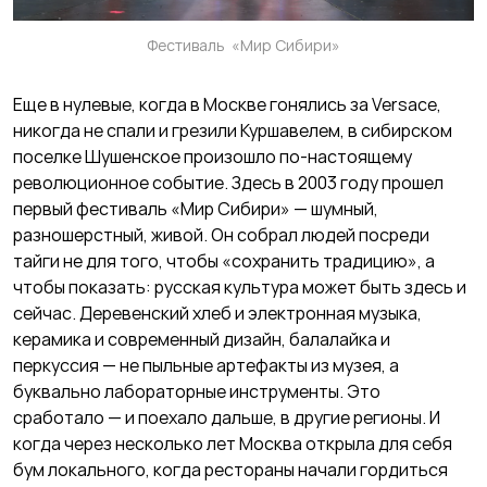
Фестиваль «Мир Сибири»
Еще в нулевые, когда в Москве гонялись за Versace,
никогда не спали и грезили Куршавелем, в сибирском
поселке Шушенское произошло по-настоящему
революционное событие. Здесь в 2003 году прошел
первый фестиваль «Мир Сибири» — шумный,
разношерстный, живой. Он собрал людей посреди
тайги не для того, чтобы «сохранить традицию», а
чтобы показать: русская культура может быть здесь и
сейчас. Деревенский хлеб и электронная музыка,
керамика и современный дизайн, балалайка и
перкуссия — не пыльные артефакты из музея, а
буквально лабораторные инструменты. Это
сработало — и поехало дальше, в другие регионы. И
когда через несколько лет Москва открыла для себя
бум локального, когда рестораны начали гордиться