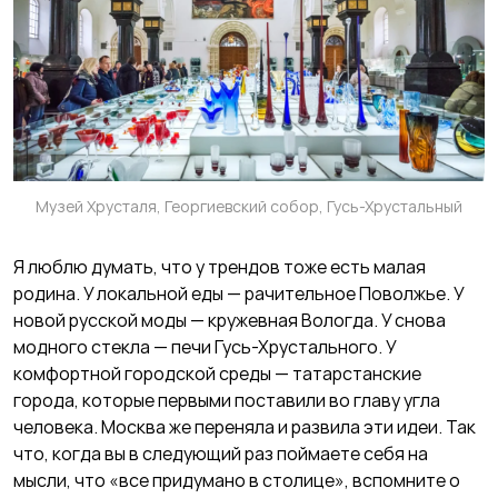
Музей Хрусталя, Георгиевский собор, Гусь-Хрустальный
Я люблю думать, что у трендов тоже есть малая
родина. У локальной еды — рачительное Поволжье. У
новой русской моды — кружевная Вологда. У снова
модного стекла — печи Гусь-Хрустального. У
комфортной городской среды — татарстанские
города, которые первыми поставили во главу угла
человека. Москва же переняла и развила эти идеи. Так
что, когда вы в следующий раз поймаете себя на
мысли, что «все придумано в столице», вспомните о