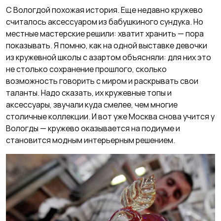
С Вологдой похожая история. Еще недавно кружево
считалось аксессуаром из бабушкиного сундука. Но
местные мастерские решили: хватит хранить — пора
показывать. Я помню, как на одной выставке девочки
из кружевной школы с азартом объясняли: для них это
не столько сохранение прошлого, сколько
возможность говорить с миром и раскрывать свои
таланты. Надо сказать, их кружевные топы и
аксессуары, звучали куда смелее, чем многие
столичные коллекции. И вот уже Москва снова учится у
Вологды — кружево оказывается на подиуме и
становится модным интерьерным решением.