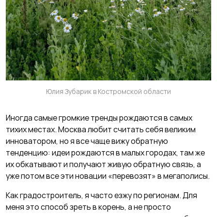
Юлия Зубарик в Костромской области
Иногда самые громкие тренды рождаются в самых
тихих местах. Москва любит считать себя великим
инноватором, но я все чаще вижу обратную
тенденцию: идеи рождаются в малых городах, там же
их обкатывают и получают живую обратную связь, а
уже потом все эти новации «перевозят» в мегаполисы.
Как градостроитель, я часто езжу по регионам. Для
меня это способ зреть в корень, а не просто