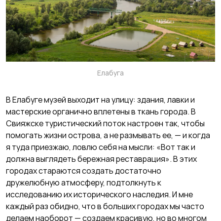
Елабуга
В Елабуге музей выходит на улицу: здания, лавки и
мастерские органично вплетены в ткань города. В
Свияжске туристический поток настроен так, чтобы
помогать жизни острова, а не размывать ее, — и когда
я туда приезжаю, ловлю себя на мысли: «Вот так и
должна выглядеть бережная реставрация». В этих
городах стараются создать достаточно
дружелюбную атмосферу, подтолкнуть к
исследованию их исторического наследия. И мне
каждый раз обидно, что в больших городах мы часто
делаем наоборот — создаем красивую, но во многом