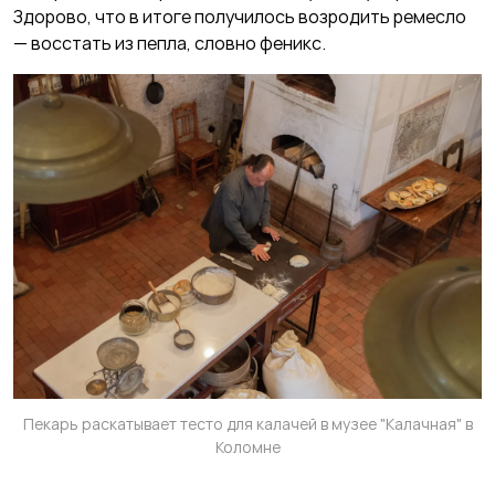
Здорово, что в итоге получилось возродить ремесло
— восстать из пепла, словно феникс.
Пекарь раскатывает тесто для калачей в музее "Калачная" в
Коломне