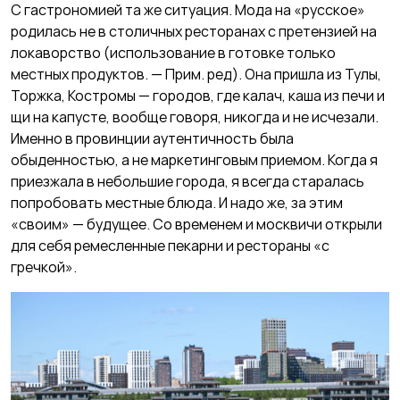
С гастрономией та же ситуация. Мода на «русское»
родилась не в столичных ресторанах с претензией на
локаворство (использование в готовке только
местных продуктов. — Прим. ред). Она пришла из Тулы,
Торжка, Костромы — городов, где калач, каша из печи и
щи на капусте, вообще говоря, никогда и не исчезали.
Именно в провинции аутентичность была
обыденностью, а не маркетинговым приемом. Когда я
приезжала в небольшие города, я всегда старалась
попробовать местные блюда. И надо же, за этим
«своим» — будущее. Со временем и москвичи открыли
для себя ремесленные пекарни и рестораны «с
гречкой».