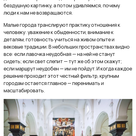
бездушную картинку, а потом удивляемся, почему
люди к нам не возвращаются.
Малые города транслируют практику отношения к
человеку: уважение к обыденности, внимание к
деталям, готовность учиться на живом опыте и
вековые традиции. В небольших пространствах видно
все: если лавочка неудобная — на ней не станут
сидеть; если свет слепит — тут же об этом скажут;
если маршрут неудобен — им не пойдут. И когда каждое
решение проходит этот честный фильтр, крупным
городам остается главное — перенимать и
масштабировать.