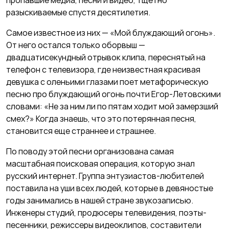
пропавшие медиа, песни и видео, тщетно
разыскиваемые спустя десятилетия.
Самое известное из них — «Мой блуждающий огонь».
От него остался только оборвыш —
двадцатисекундный отрывок клипа, переснятый на
телефон с телевизора, где неизвестная красивая
девушка с оленьими глазами поет метафорическую
песню про блуждающий огонь почти Егор-Летовскими
словами: «Не за ним ли по пятам ходит мой замерзший
смех?» Когда знаешь, что это потерянная песня,
становится еще страннее и страшнее.
По поводу этой песни организована самая
масштабная поисковая операция, которую знал
русский интернет. Группа энтузиастов-любителей
поставила на уши всех людей, которые в девяностые
годы занимались в нашей стране звукозаписью.
Инженеры студий, продюсеры телевидения, поэты-
песенники, режиссеры видеоклипов, составители