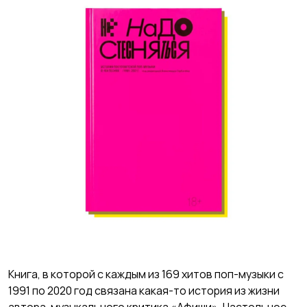
Книга, в которой с каждым из 169 хитов поп-музыки с
1991 по 2020 год связана какая-то история из жизни