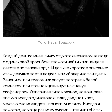
Фото: Настя Градских
Каждый день ко мне в личку стучатся незнакомые люди
с одинаковой просьбой: «помоги найти клип, видел в
детстве по телевизору». И дальше короткое описание:
«там девушка поет в лодке», или «балерина танцует в
Венеции», или «художник рисует портрет в белой
комнате», или «танцовщики идут на сцену в
скафандрах». Описание клипов разное, но концовка
письма всегда одинаковая: «ищу двадцать лет,
мечтаю снова увидеть, помоги, умоляю». Иногда я
помогаю, но чаще развожу руками — извините! И так