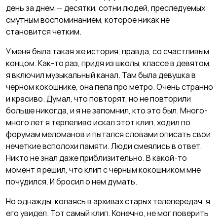
день за днем — десятки, сотни людей, преследуемых
смутным воспоминанием, которое никак не
становится четким.
У меня была такая же история, правда, со счастливым
концом. Как-то раз, придя из школы, классе в девятом,
я включил музыкальный канал. Там была девушка в
черном кокошнике, она пела про метро. Очень странно
и красиво. Думал, что повторят, но не повторили
больше никогда, и я не запомнил, кто это был. Много-
много лет я терпеливо искал этот клип, ходил по
форумам меломанов и пытался словами описать свои
нечеткие всполохи памяти. Люди смеялись в ответ.
Никто не знал даже приблизительно. В какой-то
момент я решил, что клип с черным кокошником мне
почудился. И бросил о нем думать.
Но однажды, копаясь в архивах старых телепередач, я
его увидел. Тот самый клип. Конечно, не мог поверить