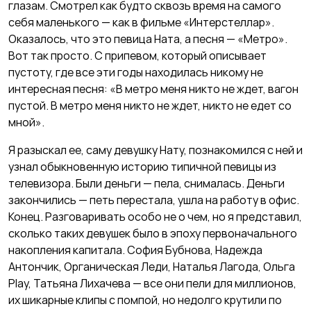
глазам. Смотрел как будто сквозь время на самого
себя маленького — как в фильме «Интерстеллар».
Оказалось, что это певица Ната, а песня — «Метро».
Вот так просто. С припевом, который описывает
пустоту, где все эти годы находилась никому не
интересная песня: «В метро меня никто не ждет, вагон
пустой. В метро меня никто не ждет, никто не едет со
мной».
Я разыскал ее, саму девушку Нату, познакомился с ней и
узнал обыкновенную историю типичной певицы из
телевизора. Были деньги — пела, снималась. Деньги
закончились — петь перестала, ушла на работу в офис.
Конец. Разговаривать особо не о чем, но я представил,
сколько таких девушек было в эпоху первоначального
накопления капитала. София Бубнова, Надежда
Антончик, Органическая Леди, Наталья Лагода, Ольга
Play, Татьяна Лихачева — все они пели для миллионов,
их шикарные клипы с помпой, но недолго крутили по