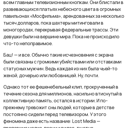
всем главным телевизионным кнопкам. Они блистали в
развевающихся платьях небесного цвета в огромных
павильонах «Мосфильма», арендованных за несколько
тысяч долларов, пока шахтеры митинговали в
моногородах, перекрывая федеральные трассы. Эти
девушки были на вершине мира. Пока не происходило
что-то непоправимое.
Бац! — и все. Обычно такие исчезновения с экрана
были связаны с громкими убийствами или отставками
статусных мужчин. Ведь каждая из них была чьей-то
женой, дочерью или любовницей. Ну, почти.
Однако тот ее фешенебельный клип, прокрученный в
течение сезона для миллионов, насильно втиснутый в
коллективную память, остался в истории. И по-
прежнему тревожит сны людей, которые в детстве
постоянно сидели перед телевизором. У этого
феномена даже есть название: Lost Media —