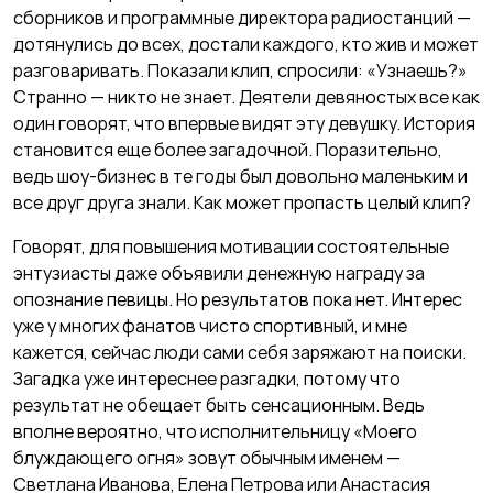
сборников и программные директора радиостанций —
дотянулись до всех, достали каждого, кто жив и может
разговаривать. Показали клип, спросили: «Узнаешь?»
Странно — никто не знает. Деятели девяностых все как
один говорят, что впервые видят эту девушку. История
становится еще более загадочной. Поразительно,
ведь шоу-бизнес в те годы был довольно маленьким и
все друг друга знали. Как может пропасть целый клип?
Говорят, для повышения мотивации состоятельные
энтузиасты даже объявили денежную награду за
опознание певицы. Но результатов пока нет. Интерес
уже у многих фанатов чисто спортивный, и мне
кажется, сейчас люди сами себя заряжают на поиски.
Загадка уже интереснее разгадки, потому что
результат не обещает быть сенсационным. Ведь
вполне вероятно, что исполнительницу «Моего
блуждающего огня» зовут обычным именем —
Светлана Иванова, Елена Петрова или Анастасия