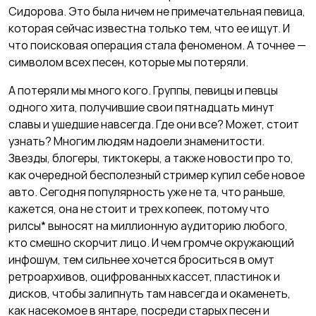
Сидорова. Это была ничем не примечательная певица,
которая сейчас известна только тем, что ее ищут. И
что поисковая операция стала феноменом. А точнее —
символом всех песен, которые мы потеряли.
А потеряли мы много кого. Группы, певицы и певцы
одного хита, получившие свои пятнадцать минут
славы и ушедшие навсегда. Где они все? Может, стоит
узнать? Многим людям надоели знаменитости.
Звезды, блогеры, тиктокеры, а также новости про то,
как очередной бесполезный стример купил себе новое
авто. Сегодня популярность уже не та, что раньше,
кажется, она не стоит и трех копеек, потому что
рилсы* выносят на миллионную аудиторию любого,
кто смешно скорчит лицо. И чем громче окружающий
инфошум, тем сильнее хочется броситься в омут
ретроархивов, оцифрованных кассет, пластинок и
дисков, чтобы залипнуть там навсегда и окаменеть,
как насекомое в янтаре, посреди старых песен и