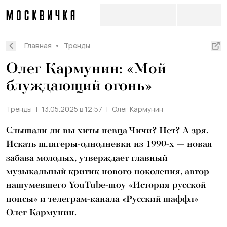
Главная
Тренды
Олег Кармунин: «Мой
блуждающий огонь»
Тренды
13.05.2025 в 12:57
Олег Кармунин
Слышали ли вы хиты певца Чичи? Нет? А зря.
Искать шлягеры-однодневки из 1990-х — новая
забава молодых, утверждает главный
музыкальный критик нового поколения, автор
нашумевшего YouTube-шоу «История русской
попсы» и телеграм-канала «Русский шаффл»
Олег Кармунин.