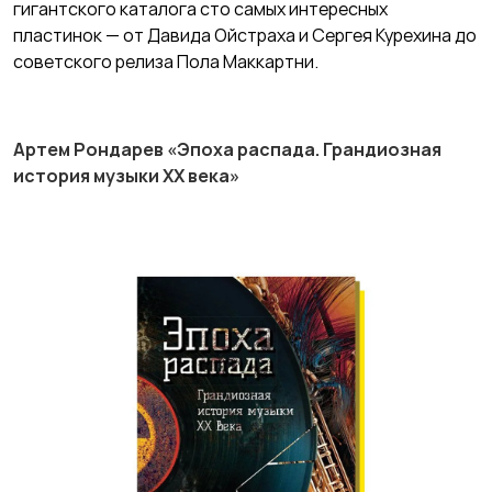
гигантского каталога сто самых интересных
пластинок — от Давида Ойстраха и Сергея Курехина до
советского релиза Пола Маккартни.
Артем Рондарев «Эпоха распада. Грандиозная
история музыки XX века»