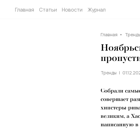
Главная
Статьи
Новости
Журнал
Главная
Тренд
Ноябрьск
пропуст
Тренды
01.12.20
Собрали самы
совершает раз
хипстеры-рива
великим, а Ха
написанную в 