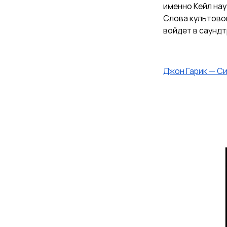
именно Кейл нау
Слова культовог
войдет в саунд
Джон Гарик
—
Си