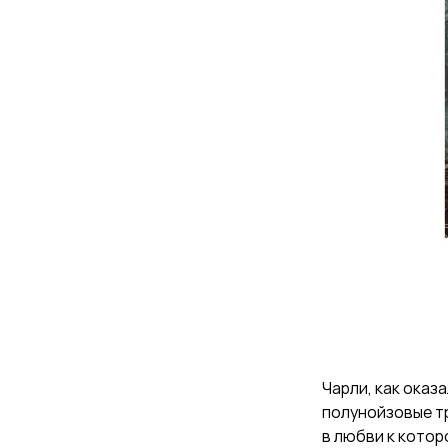
Чарли, как оказ
полунойзовые тр
в любви к котор