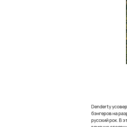
Denderty усове
бэнгеров на раз
русский рок. В 