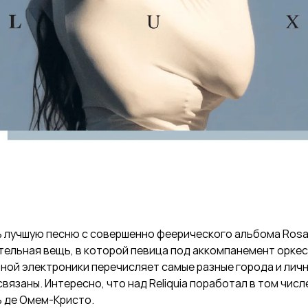
 лучшую песню с совершенно феерического альбома Rosal
тельная вещь, в которой певица под аккомпанемент оркес
ной электроники перечисляет самые разные города и лич
связаны. Интересно, что над Reliquia поработал в том числ
ь де Омем-Кристо.