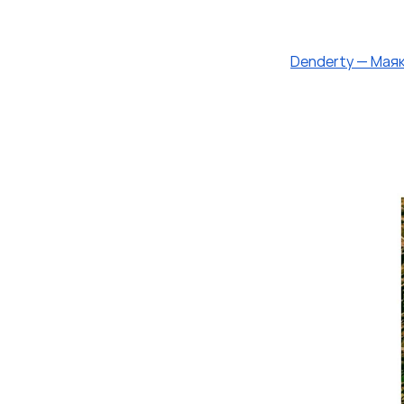
Denderty
—
Мая