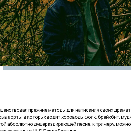
ршенствовал прежние методы для написания своих драмат
рыв аорты, в которых водят хороводы фолк, брейкбит, муд
этой абсолютно душераздирающей песне, к примеру, можн