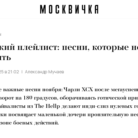
ы
ий плейлист: песни, которые н
ить
25 в 21:02
Александр Мучаев
е важные песни ноября: Чарли XCX после мегауспе
ворот на 180 градусов, оборачиваясь готической при
йвалисты из The Hellp делают инди-слиз нулевых г
ски посвящает маленькой дочери пронзительную пе
зоне боевых действий.