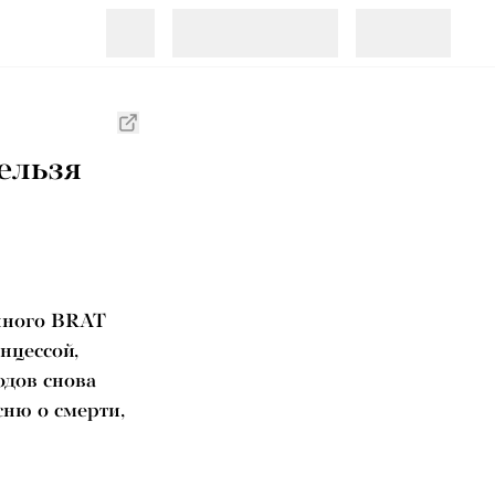
ельзя
шного BRAT
нцессой,
одов снова
сню о смерти,