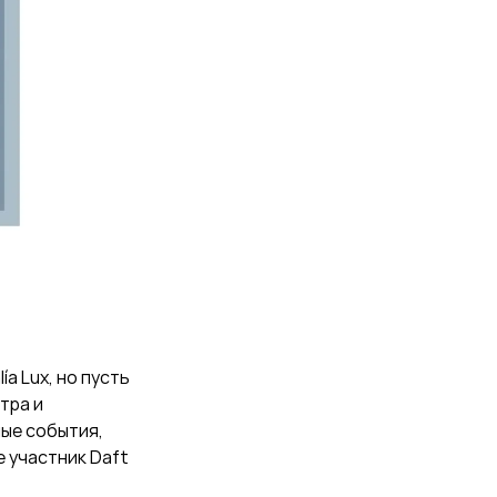
ía
Lux, но пусть
тра и
ные события,
е участник Daft