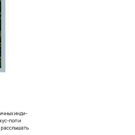
ичных инди-
жус-поп и
о расслышать