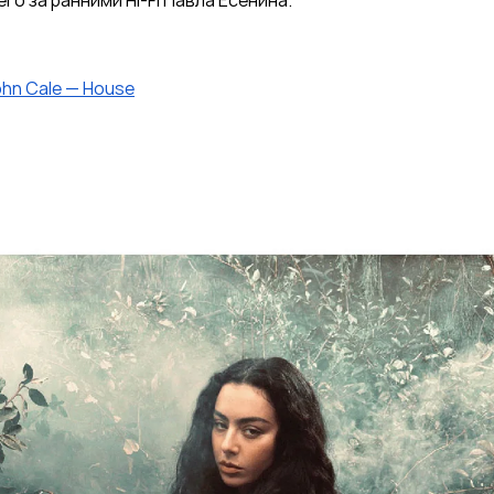
го за ранними Hi-Fi Павла Есенина.
ohn Cale
—
House