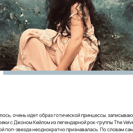
алось, очень идет образ готической принцессы, записыв
еки с Джоном Кейлом из легендарной рок-группы The Velv
ой поп-звезда неоднократно признавалась. По словам сам