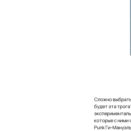
Сложно выбрать
будет эта трога
эксперименталь
которые с ними 
Punk Ги-Мануэл