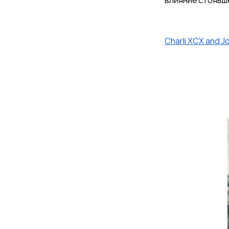
влияние стоявше
Charli XCX and J