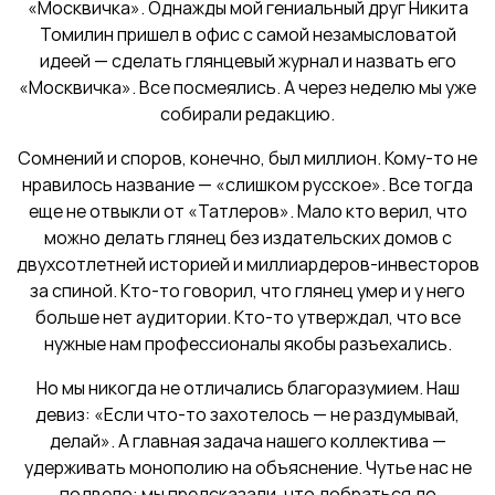
«Москвичка». Однажды мой гениальный друг Никита
Томилин пришел в офис с самой незамысловатой
идеей — сделать глянцевый журнал и назвать его
«Москвичка». Все посмеялись. А через неделю мы уже
собирали редакцию.
Сомнений и споров, конечно, был миллион. Кому-то не
нравилось название — «слишком русское». Все тогда
еще не отвыкли от «Татлеров». Мало кто верил, что
можно делать глянец без издательских домов с
двухсотлетней историей и миллиардеров-инвесторов
за спиной. Кто-то говорил, что глянец умер и у него
больше нет аудитории. Кто-то утверждал, что все
нужные нам профессионалы якобы разъехались.
Но мы никогда не отличались благоразумием. Наш
девиз: «Если что-то захотелось — не раздумывай,
делай». А главная задача нашего коллектива —
удерживать монополию на объяснение. Чутье нас не
подвело: мы предсказали, что добраться до