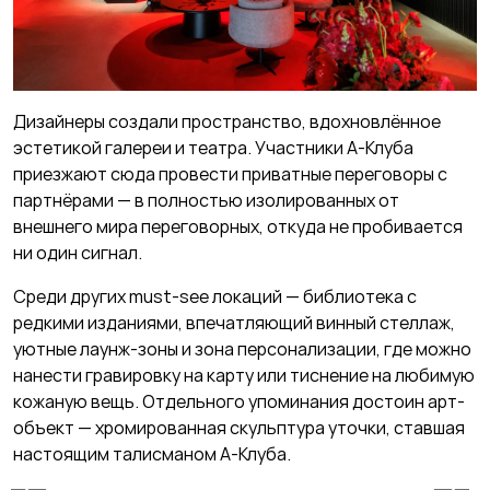
Дизайнеры создали пространство, вдохновлённое
эстетикой галереи и театра. Участники А-Клуба
приезжают сюда провести приватные переговоры с
партнёрами — в полностью изолированных от
внешнего мира переговорных, откуда не пробивается
ни один сигнал.
Среди других must-see локаций — библиотека с
редкими изданиями, впечатляющий винный стеллаж,
уютные лаунж-зоны и зона персонализации, где можно
нанести гравировку на карту или тиснение на любимую
кожаную вещь. Отдельного упоминания достоин арт-
объект — хромированная скульптура уточки, ставшая
настоящим талисманом А-Клуба.