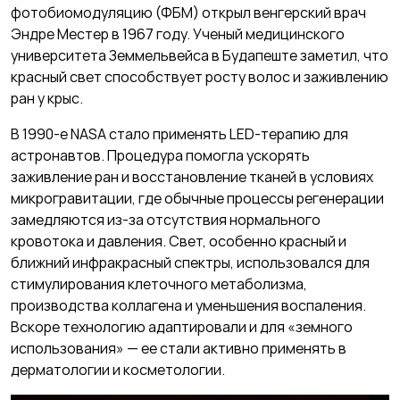
фотобиомодуляцию (ФБМ) открыл венгерский врач
Эндре Местер в 1967 году. Ученый медицинского
университета Земмельвейса в Будапеште заметил, что
красный свет способствует росту волос и заживлению
ран у крыс.
В 1990-е NASA стало применять LED-терапию для
астронавтов. Процедура помогла ускорять
заживление ран и восстановление тканей в условиях
микрогравитации, где обычные процессы регенерации
замедляются из-за отсутствия нормального
кровотока и давления. Свет, особенно красный и
ближний инфракрасный спектры, использовался для
стимулирования клеточного метаболизма,
производства коллагена и уменьшения воспаления.
Вскоре технологию адаптировали и для «земного
использования» — ее стали активно применять в
дерматологии и косметологии.