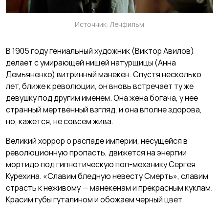
Источник: Ленфильм
В 1905 году гениальный художник (Виктор Авилов)
делает с умирающей нищей натурщицы (Анна
Демьяненко) витринный манекен. Спустя несколько
лет, ближе к революции, он вновь встречает ту же
девушку под другим именем. Она жена богача, у нее
странный мертвенный взгляд, и она вполне здорова,
но, кажется, не совсем жива.
Великий хоррор о распаде империи, несущейся в
революционную пропасть, движется на энергии
мортидо под гипнотическую поп-механику Сергея
Курехина. «Славим бледную невесту Смерть», славим
страсть к неживому — манекенам и прекрасным куклам.
Красим губы гуталином и обожаем черный цвет.