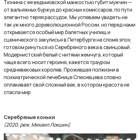
Тюнина с ее ведьмовской манкостью губит мужчин —
от вальяжных буржуа до красных комиссаров, по пути
элегантно теряя рассудок. Мы успеваем увидеть не
так уж много дореволюционной России, но перед нами
открывается особый мир балетных училищ и
сценического закулисья в Петербурге на сломе эпох,
готовом ринуться из Серебряного века в свинцовый.
Модернистский белый с нитями жемчуга, который
чаще всего носит героиня, кажется трауром
средневековых королев. Прожившая полжизни в
психиатрической лечебнице Спесивцева словно
оплакивает свой сложный век, в котором красота не
спасла мир.
Серебряные коньки
(2020, реж. Михаил Локшин)