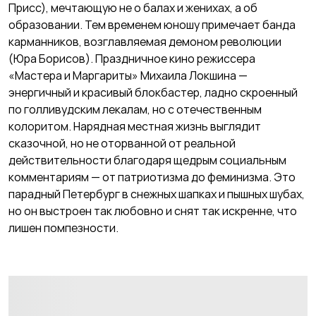
Присс), мечтающую не о балах и женихах, а об
образовании. Тем временем юношу примечает банда
карманников, возглавляемая демоном революции
(Юра Борисов). Праздничное кино режиссера
«Мастера и Маргариты» Михаила Локшина —
энергичный и красивый блокбастер, ладно скроенный
по голливудским лекалам, но с отечественным
колоритом. Нарядная местная жизнь выглядит
сказочной, но не оторванной от реальной
действительности благодаря щедрым социальным
комментариям — от патриотизма до феминизма. Это
парадный Петербург в снежных шапках и пышных шубах,
но он выстроен так любовно и снят так искренне, что
лишен помпезности.