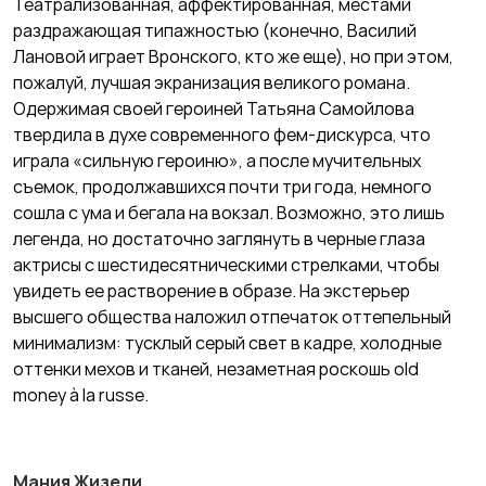
Театрализованная, аффектированная, местами
раздражающая типажностью (конечно, Василий
Лановой играет Вронского, кто же еще), но при этом,
пожалуй, лучшая экранизация великого романа.
Одержимая своей героиней Татьяна Самойлова
твердила в духе современного фем-дискурса, что
играла «сильную героиню», а после мучительных
съемок, продолжавшихся почти три года, немного
сошла с ума и бегала на вокзал. Возможно, это лишь
легенда, но достаточно заглянуть в черные глаза
актрисы с шестидесятническими стрелками, чтобы
увидеть ее растворение в образе. На экстерьер
высшего общества наложил отпечаток оттепельный
минимализм: тусклый серый свет в кадре, холодные
оттенки мехов и тканей, незаметная роскошь old
money à la russe.
Мания Жизели