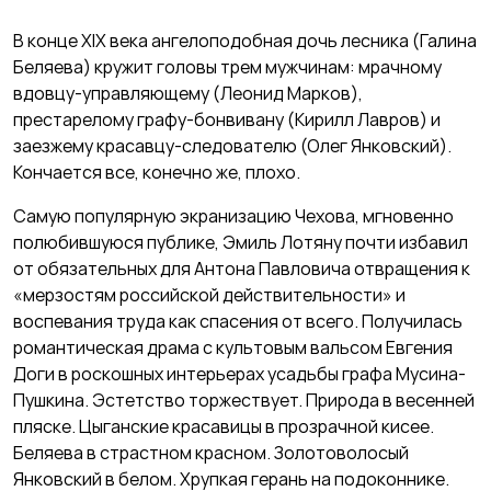
В конце XIX века ангелоподобная дочь лесника (Галина
Беляева) кружит головы трем мужчинам: мрачному
вдовцу-управляющему (Леонид Марков),
престарелому графу-бонвивану (Кирилл Лавров) и
заезжему красавцу-следователю (Олег Янковский).
Кончается все, конечно же, плохо.
Самую популярную экранизацию Чехова, мгновенно
полюбившуюся публике, Эмиль Лотяну почти избавил
от обязательных для Антона Павловича отвращения к
«мерзостям российской действительности» и
воспевания труда как спасения от всего. Получилась
романтическая драма с культовым вальсом Евгения
Доги в роскошных интерьерах усадьбы графа Мусина-
Пушкина. Эстетство торжествует. Природа в весенней
пляске. Цыганские красавицы в прозрачной кисее.
Беляева в страстном красном. Золотоволосый
Янковский в белом. Хрупкая герань на подоконнике.