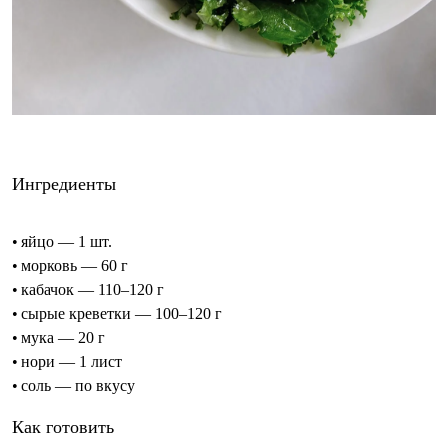
Ингредиенты
• яйцо — 1 шт.
• морковь — 60 г
• кабачок — 110–120 г
• сырые креветки — 100–120 г
• мука — 20 г
• нори — 1 лист
• соль — по вкусу
Как готовить