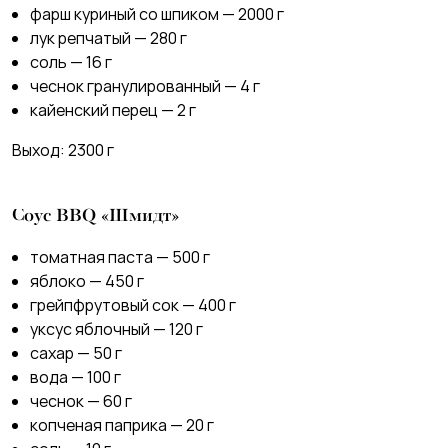
фарш куриный со шпиком — 2000 г
лук репчатый — 280 г
соль — 16 г
чеснок гранулированный — 4 г
кайенский перец — 2 г
Выход: 2300 г
Соус BBQ «Шмидт»
томатная паста — 500 г
яблоко — 450 г
грейпфрутовый сок — 400 г
уксус яблочный — 120 г
сахар — 50 г
вода — 100 г
чеснок — 60 г
копченая паприка — 20 г