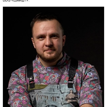
BBQ «Шмидт».