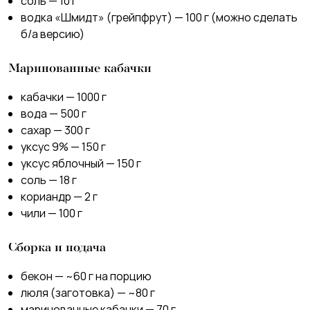
соль — 10 г
водка «Шмидт» (грейпфрут) — 100 г (можно сделать
б/а версию)
Маринованные кабачки
кабачки — 1000 г
вода — 500 г
сахар — 300 г
уксус 9% — 150 г
уксус яблочный — 150 г
соль — 18 г
кориандр — 2 г
чили — 100 г
Сборка и подача
бекон — ~60 г на порцию
люля (заготовка) — ~80 г
маринованные кабачки — 70 г