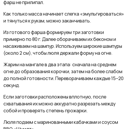
фарш не прилипал.
Как только масса начинает слегка «эмульгироваться»
и тянуться к рукам, можно заканчивать.
Из готового фарша формируем три заготовки
примерно по 80 г. Далее оборачиваем их беконом и
насаживаем на шампур. Используем широкие шампуры
(около 2 см), чтобы люля держали форму на огне.
Жарим на мангале в два этапа: сначала на среднем
огне до образования корочки, затем на более слабом
до полной готовности. Переворачиваем каждые 15–20
секунд.
Если заготовки расположены вплотную, после
схватывания их можно аккуратно разрезать между
собой и проверять степень прожарки.
Люля подаем с маринованными кабачками и соусом