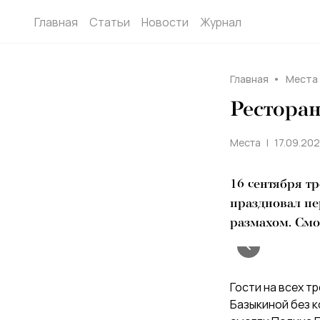
Главная
Статьи
Новости
Журнал
Главная
Места
Ресторан
Места
17.09.202
16 сентября т
праздновал пе
размахом. Смо
Гости на всех тр
Базыкиной без к