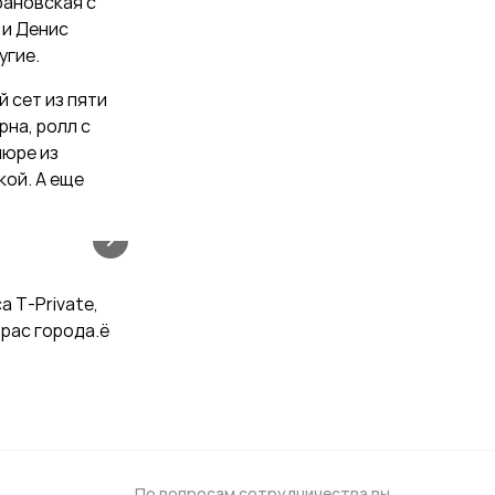
рановская с
 и Денис
угие.
 сет из пяти
рна, ролл с
пюре из
кой. А еще
 T-Private,
ррас города.ё
По вопросам сотрудничества вы