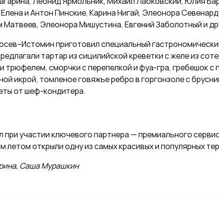
агарина, Леонид Ярмольник, Михаил Лабковский, Юлия Ба
Елена и Антон Пинские, Карина Нигай, Элеонора Севенард
 Матвеев, Элеонора Мишустина, Евгений Заболотный и др
осев–Истомин приготовил специальный гастрономический
предлагали тартар из сицилийской креветки с желе из соте
и трюфелем, сморчки с перепелкой и фуа-гра, гребешок с 
ной икрой, томленое говяжье ребро в горгонзоле с брусни
еты от шеф-кондитера.
 при участии ключевого партнера — премиального сервиса
м летом открыли одну из самых красивых и популярных те
ерина, Саша Мурашкин