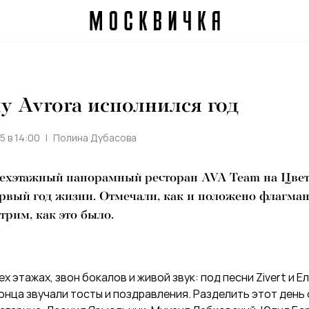
у Avrora исполнился год
5 в 14:00
Полина Дубасова
рехэтажный панорамный ресторан AVA Team на Цве
рвый год жизни. Отмечали, как и положено флагману
трим, как это было.
ех этажах, звон бокалов и живой звук: под песни Zivert и 
онца звучали тосты и поздравления. Разделить этот день