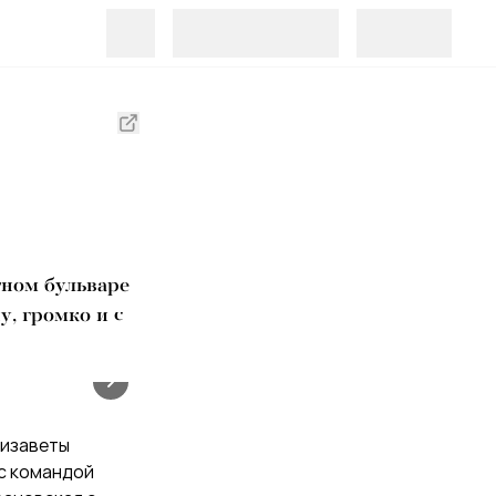
тном бульваре
, громко и с
Елизаветы
 с командой