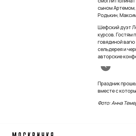
смогли Полина Г
сыном Артемом, 
Родькин, Максим
Шефский дуэт Л
курсов. Гостям 
говядиной вагю 
сельдерея и чер
авторские конф
Праздник прошел
вместе с которы
Фото: Анна Тем