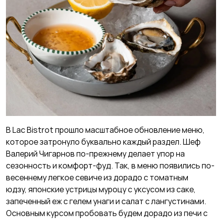
В Lac Bistrot прошло масштабное обновление меню,
которое затронуло буквально каждый раздел. Шеф
Валерий Чигарнов по-прежнему делает упор на
сезонность и комфорт-фуд. Так, в меню появились по-
весеннему легкое севиче из дорадо с томатным
юдзу, японские устрицы муроцу с уксусом из саке,
запеченный еж с гелем унаги и салат с лангустинами.
Основным курсом пробовать будем дорадо из печи с