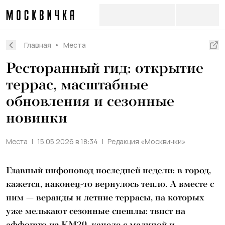
Главная
Места
Ресторанный гид: открытие
террас, масштабные
обновления и сезонные
новинки
Места
15.05.2026 в 18:34
Редакция «Москвички»
Главный инфоповод последней недели: в город,
кажется, наконец-то вернулось тепло. А вместе с
ним — веранды и летние террасы, на которых
уже мелькают сезонные спешлы: твист на
аффогато из KM20, канеле с малиной и