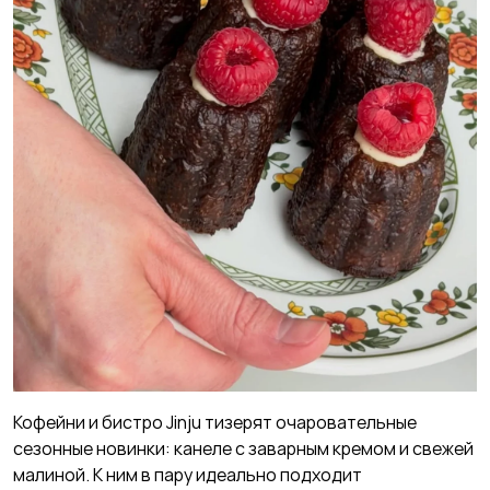
Кофейни и бистро Jinju тизерят очаровательные
сезонные новинки: канеле с заварным кремом и свежей
малиной. К ним в пару идеально подходит