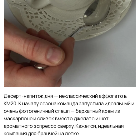
Десерт-напиток дня — неклассический аффогато в
KM20. К началу сезона команда запустила идеальный и
очень фотогеничный спешл — бархатный крем из
маскарпоне и сливок вместо джелато и шот
ароматного эспрессо сверху. Кажется, идеальная
компания для бранчей на летке.