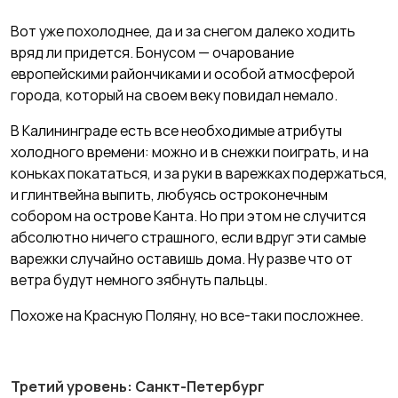
Вот уже похолоднее, да и за снегом далеко ходить
вряд ли придется. Бонусом — очарование
европейскими райончиками и особой атмосферой
города, который на своем веку повидал немало.
В Калининграде есть все необходимые атрибуты
холодного времени: можно и в снежки поиграть, и на
коньках покататься, и за руки в варежках подержаться,
и глинтвейна выпить, любуясь остроконечным
собором на острове Канта. Но при этом не случится
абсолютно ничего страшного, если вдруг эти самые
варежки случайно оставишь дома. Ну разве что от
ветра будут немного зябнуть пальцы.
Похоже на Красную Поляну, но все-таки посложнее.
Третий уровень: Санкт-Петербург