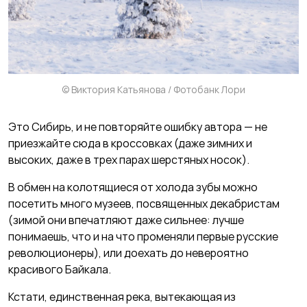
© Виктория Катьянова / Фотобанк Лори
Это Сибирь, и не повторяйте ошибку автора — не
приезжайте сюда в кроссовках (даже зимних и
высоких, даже в трех парах шерстяных носок).
В обмен на колотящиеся от холода зубы можно
посетить много музеев, посвященных декабристам
(зимой они впечатляют даже сильнее: лучше
понимаешь, что и на что променяли первые русские
революционеры), или доехать до невероятно
красивого Байкала.
Кстати, единственная река, вытекающая из