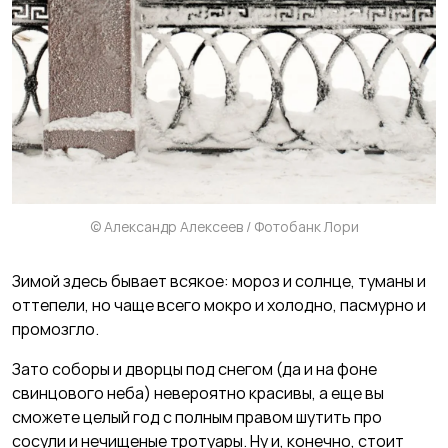
© Александр Алексеев / Фотобанк Лори
Зимой здесь бывает всякое: мороз и солнце, туманы и
оттепели, но чаще всего мокро и холодно, пасмурно и
промозгло.
Зато соборы и дворцы под снегом (да и на фоне
свинцового неба) невероятно красивы, а еще вы
сможете целый год с полным правом шутить про
сосули и нечищеные тротуары. Ну и, конечно, стоит