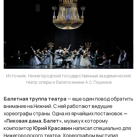
Источник: Нижегородский государственный академический
театр оперы и балета имени А.С. Пушкина
Балетная труппа театра
— еще один повод обратить
внимание на Нижний. С ней работают ведущие
хореографы страны. Одна из ярчайших постановок
—
«Пиковая дама. Балет»,
музыку к которому
композитор
Юрий Красавин
написал специально для
Нижегородского театра. Хореографом выступил