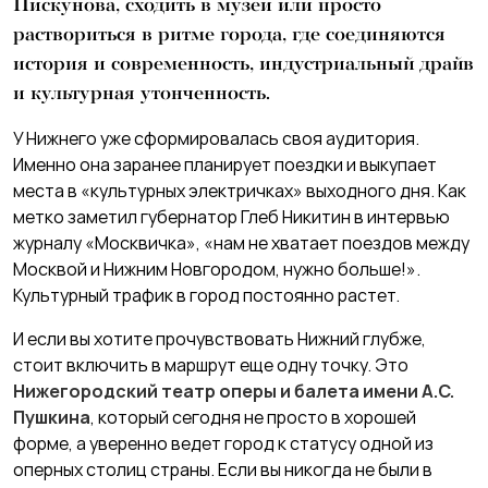
Пискунова, сходить в музеи или просто
раствориться в ритме города, где соединяются
история и современность, индустриальный драйв
и культурная утонченность.
У Нижнего уже сформировалась своя аудитория.
Именно она заранее планирует поездки и выкупает
места в «культурных электричках» выходного дня. Как
метко заметил губернатор Глеб Никитин в интервью
журналу «Москвичка», «нам не хватает поездов между
Москвой и Нижним Новгородом, нужно больше!».
Культурный трафик в город постоянно растет.
И если вы хотите прочувствовать Нижний глубже,
стоит включить в маршрут еще одну точку. Это
Нижегородский театр оперы и балета имени А.С.
Пушкина
, который сегодня не просто в хорошей
форме, а уверенно ведет город к статусу одной из
оперных столиц страны. Если вы никогда не были в