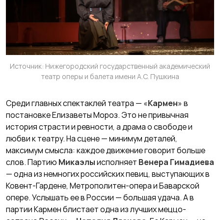
Источник: Нижегородский государственный академический
театр оперы и балета имени А.С. Пушкина
Среди главных спектаклей театра — «
Кармен
» в
постановке Елизаветы Мороз. Это не привычная
история страсти и ревности, а драма о свободе и
любви к театру. На сцене — минимум деталей,
максимум смысла: каждое движение говорит больше
слов. Партию
Микаэлы
исполняет
Венера Гимадиева
— одна из немногих российских певиц, выступающих в
Ковент-Гардене, Метрополитен-опера и Баварской
опере. Услышать ее в России — большая удача. А в
партии Кармен блистает одна из лучших меццо-