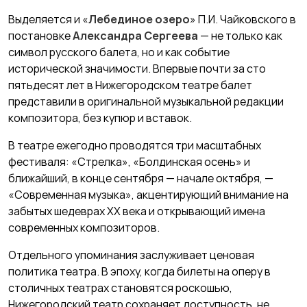
Выделяется и «
Лебединое озеро
» П.И. Чайковского в
постановке
Александра Сергеева
— не только как
символ русского балета, но и как событие
исторической значимости. Впервые почти за сто
пятьдесят лет в Нижегородском театре балет
представили в оригинальной музыкальной редакции
композитора, без купюр и вставок.
В театре ежегодно проводятся три масштабных
фестиваля: «Стрелка», «Болдинская осень» и
ближайший, в конце сентября — начале октября, —
«Современная музыка», акцентирующий внимание на
забытых шедеврах ХХ века и открывающий имена
современных композиторов.
Отдельного упоминания заслуживает ценовая
политика театра. В эпоху, когда билеты на оперу в
столичных театрах становятся роскошью,
Нижегородский театр сохраняет доступность, не