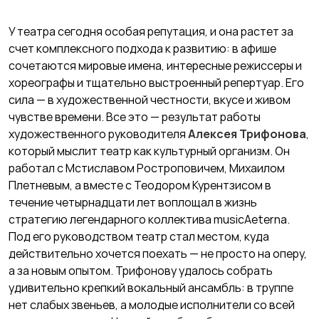
У театра сегодня особая репутация, и она растет за
счет комплексного подхода к развитию: в афише
сочетаются мировые имена, интересные режиссеры и
хореографы и тщательно выстроенный репертуар. Его
сила — в художественной честности, вкусе и живом
чувстве времени. Все это — результат работы
художественного руководителя
Алексея Трифонова
,
который мыслит театр как культурный организм. Он
работал с Мстиславом Ростроповичем, Михаилом
Плетневым, а вместе с Теодором Курентзисом в
течение четырнадцати лет воплощал в жизнь
стратегию легендарного коллектива musicAeterna.
Под его руководством театр стал местом, куда
действительно хочется поехать — не просто на оперу,
а за новым опытом. Трифонову удалось собрать
удивительно крепкий вокальный ансамбль: в труппе
нет слабых звеньев, а молодые исполнители со всей