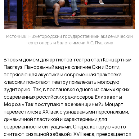
Источник: Нижегородский государственный академический
театр оперы и балета имени А.С. Пушкина
Вторым домом для артистов театра стал Концертный
Пакгауз. Панорамный вид на слияние Оки и Волги,
потрясающая акустика и современная трактовка
классики помогают театру привлекать молодую
аудиторию. Так, в постановке одного из самых ярких
современных российских режиссеров
Елизаветы
Мороз
«
Так поступают все женщины?
» Моцарт
переместился в XXI век с узнаваемыми персонажами,
динамичной пластикой и характерными для
современности ситуациями. Опера, которую часто
считают «изящной забавой» XVIII века, превращается