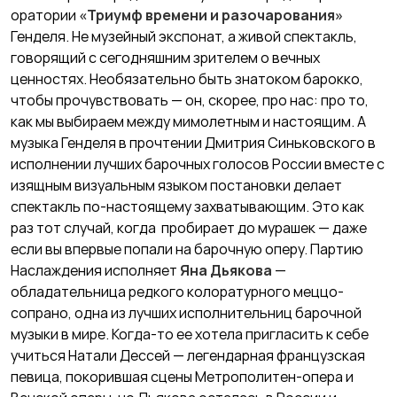
оратории
«Триумф времени и разочарования»
Генделя. Не музейный экспонат, а живой спектакль,
говорящий с сегодняшним зрителем о вечных
ценностях. Необязательно быть знатоком барокко,
чтобы прочувствовать — он, скорее, про нас: про то,
как мы выбираем между мимолетным и настоящим. А
музыка Генделя в прочтении Дмитрия Синьковского в
исполнении лучших барочных голосов России вместе с
изящным визуальным языком постановки делает
спектакль по-настоящему захватывающим. Это как
раз тот случай, когда пробирает до мурашек — даже
если вы впервые попали на барочную оперу. Партию
Наслаждения исполняет
Яна Дьякова
—
обладательница редкого колоратурного меццо-
сопрано, одна из лучших исполнительниц барочной
музыки в мире. Когда-то ее хотела пригласить к себе
учиться Натали Дессей — легендарная французская
певица, покорившая сцены Метрополитен-опера и