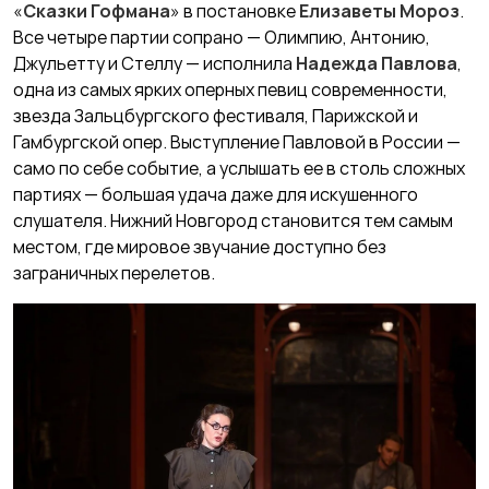
«
Сказки Гофмана
» в постановке
Елизаветы Мороз
.
Все четыре партии сопрано — Олимпию, Антонию,
Джульетту и Стеллу — исполнила
Надежда Павлова
,
одна из самых ярких оперных певиц современности,
звезда Зальцбургского фестиваля, Парижской и
Гамбургской опер. Выступление Павловой в России —
само по себе событие, а услышать ее в столь сложных
партиях — большая удача даже для искушенного
слушателя. Нижний Новгород становится тем самым
местом, где мировое звучание доступно без
заграничных перелетов.