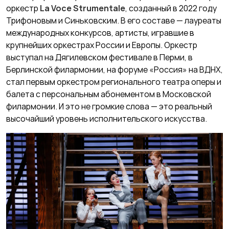
оркестр
La Voce Strumentale
, созданный в 2022 году
Трифоновым и Синьковским. В его составе — лауреаты
международных конкурсов, артисты, игравшие в
крупнейших оркестрах России и Европы. Оркестр
выступал на Дягилевском фестивале в Перми, в
Берлинской филармонии, на форуме «Россия» на ВДНХ,
стал первым оркестром регионального театра оперы и
балета с персональным абонементом в Московской
филармонии. И это не громкие слова — это реальный
высочайший уровень исполнительского искусства.