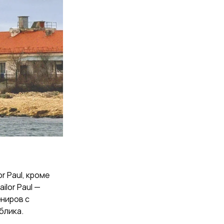
r Paul, кроме
lor Paul —
ениров с
блика.