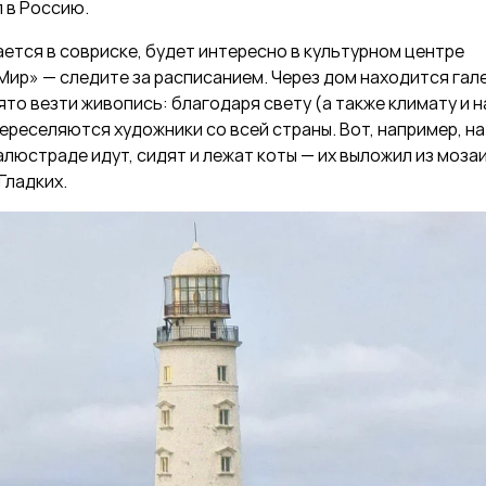
 в Россию.
ается в совриске, будет интересно в культурном центре
Мир» — следите за расписанием. Через дом находится га
ято везти живопись: благодаря свету (а также климату и 
ереселяются художники со всей страны. Вот, например, на
люстраде идут, сидят и лежат коты — их выложил из моза
Гладких.