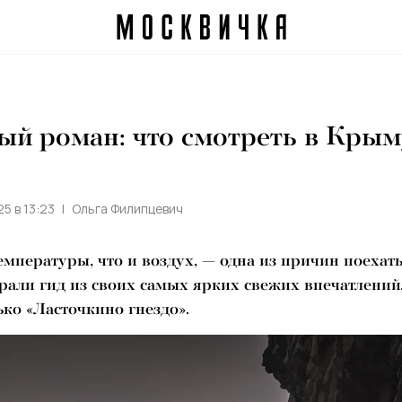
й роман: что смотреть в Крым
5 в 13:23
Ольга Филипцевич
емпературы, что и воздух, — одна из причин поехать
али гид из своих самых ярких свежих впечатлений,
ько «Ласточкино гнездо».