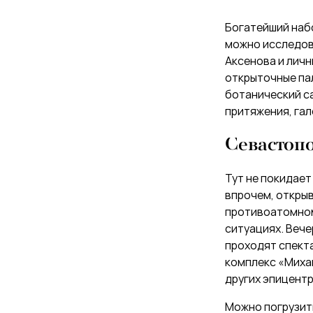
Богатейший наб
можно исследова
Аксенова и личн
открыточные пал
ботанический са
притяжения, гал
Севастоп
Тут не покидает
впрочем, откры
противоатомном 
ситуациях. Вече
проходят спекта
комплекс «Михай
других эпицентр
Можно погрузить