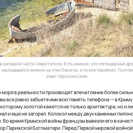
 в западной части Севастополя. Есть мнение, что легендарный др
закладывался именно на этих берегах, а позже переехал. Поэто
зовут Херсонесским
 моря в реальности производят впечатление более сильно
вы все равно забьете ими всю память телефона — в Крым
 которому золотой кажется не только архитектура, но и ли
хал и еще не загорел. Колокол между двух каменных пилоно
е. Во время Крымской войны французы вывезли его в качес
бор Парижской Богоматери. Перед Первой мировой войно