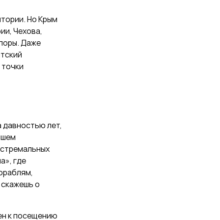
тории. Но Крым
ии, Чехова,
лоры. Даже
итский
 точки
а давностью лет,
вшем
экстремальных
а», где
кораблям,
 скажешь о
лен к посещению