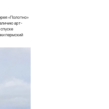
лерея «Полотно»
наличию арт-
 спуске
ики пермский