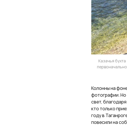
Казачья бухта
первоначально 
Колонны на фоне
фотографии. Но 
свет, благодаря
кто только прие
году в Таганрог
повесили на со