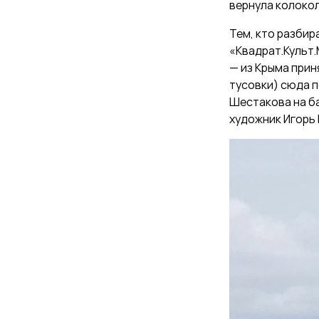
вернула колокол
Тем, кто разбир
«Квадрат.Культ.
— из Крыма прин
тусовки) сюда п
Шестакова на ба
художник Игорь 