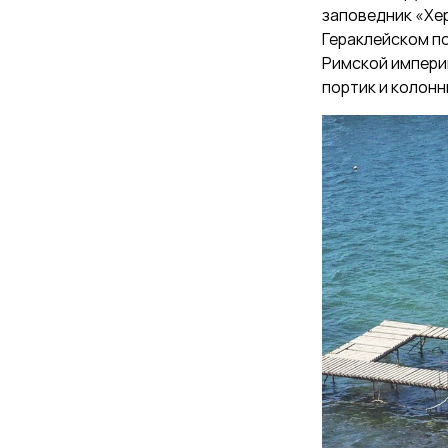
заповедник «Хе
Гераклейском пол
Римской империи
портик и колонн