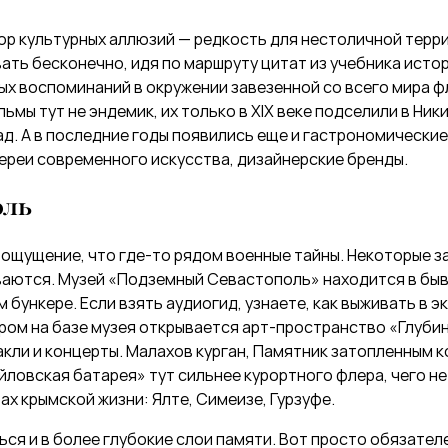
ор культурных аллюзий — редкость для нестоличной терри
ть бесконечно, идя по маршруту цитат из учебника истор
ых воспоминаний в окружении завезенной со всего мира ф
ьмы тут не эндемик, их только в XIX веке подселили в Ник
д. А в последние годы появились еще и гастрономические
ереи современного искусства, дизайнерские бренды.
оль
 ощущение, что где-то рядом военные тайны. Некоторые з
ваются. Музей «Подземный Севастополь» находится в бы
бункере. Если взять аудиогид, узнаете, как выживать в 
ром на базе музея открывается арт-пространство «Глубин
кли и концерты. Малахов курган, Памятник затопленным 
ловская батарея» тут сильнее курортного флера, чего не
ах крымской жизни: Ялте, Симеизе, Гурзуфе.
ся и в более глубокие слои памяти. Вот просто обязате