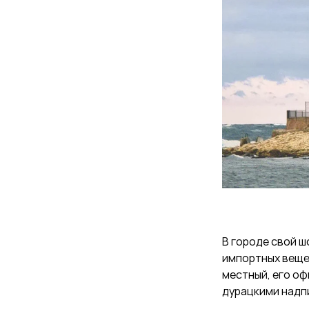
В городе свой шо
импортных вещей
местный, его оф
дурацкими надпи