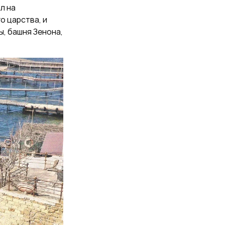
л на
го царства, и
ы, башня Зенона,