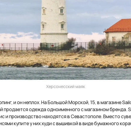
Херсонесский маяк
пинг, и он неплох. На Большой Морской, 15, в магазине Sailo
 продается одежда одноименного с магазином бренда. Sai
ис и производство находятся в Севастополе. Вместо сув
сями купите у них худи с вышивкой в виде бумажного кора