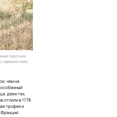
евний Херсонес
му здешний маяк
е, чем на
у особенный
ца, даже тех,
в отлили в 1778
тве трофея и
й Франция