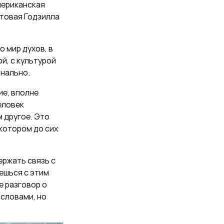
мериканская
товая Годзилла
о мир духов, в
й, с культурой
онально.
ие, вполне
еловек
 другое. Это
 котором до сих
ержать связь с
ешься с этим
е разговор о
 словами, но