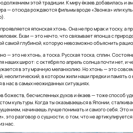
родолжением этой традиции. К миру ёкаев добавилась и а
ура — отсюда рождаются фильмы вроде «Звонка» или куль
о).
проявляется японская хтонь. Она не про мрак и тоску, а пр
еловек. Ёкаи — это нечто, что связывает японца с природо
той самой глубиной, которую невозможно объяснить раци
но — это не хтонь, а тоска. Русская тоска, сплин. Состоян
я наших широт: с октября по апрель солнца почти нет, и ч
жается в эту мрачную меланхолию. Но хтонь — это совсем
, неолитический, в котором жили наши предки и память о
 в нас в самых неожиданных ситуациях.
в божеств, бесчисленных духов и ёкаев — тоже способ уд
том культуры. Когда ты оказываешься в Японии, сталкива
щением, начинаешь лучше понимать и самого себя. Это н
», это разговор о сущности, о том, что не артикулируется
из нас.