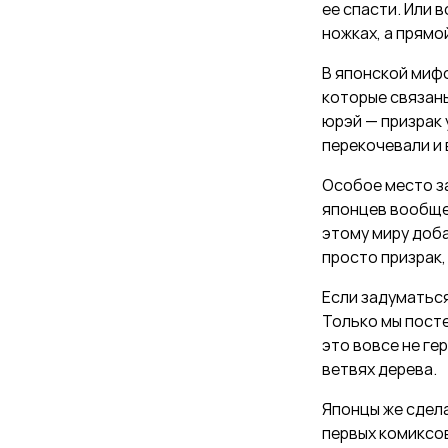
ее спасти. Или в
ножках, а прямо
В японской мифо
которые связаны
юрэй — призрак
перекочевали и 
Особое место за
японцев вообще 
этому миру доба
просто призрак,
Если задуматься
Только мы посте
это вовсе не ге
ветвях дерева.
Японцы же сделал
первых комиксов