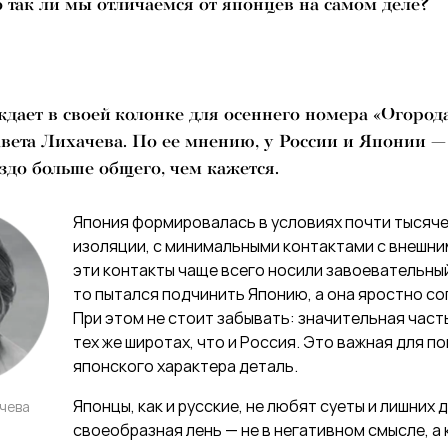
 так ли мы отличаемся от японцев на самом деле?
ждает в своей колонке для осеннего номера «Огород
авета Лихачева. По ее мнению, у России и Японии —
здо больше общего, чем кажется.
Япония формировалась в условиях почти тысяч
изоляции, с минимальными контактами с внешни
эти контакты чаще всего носили завоевательный
то пытался подчинить Японию, а она яростно с
При этом не стоит забывать: значительная част
тех же широтах, что и Россия. Это важная для п
японского характера деталь.
Японцы, как и русские, не любят суеты и лишних 
чева
своеобразная лень — не в негативном смысле, а