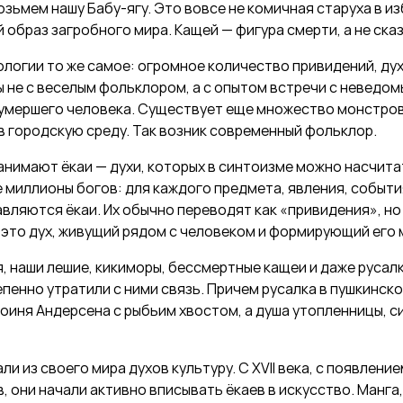
озьмем нашу­ Бабу-ягу. Это вовсе не комичная старуха в и
й образ загробного мира. Кащей — фигура смерти, а не ска
логии то же самое: огромное количество привидений, дух
 не с веселым фольклором, а с опытом встречи с неведом
 умершего человека. Существует еще множество монстров
в городскую среду. Так возник современный фольклор.
нимают ёкаи — духи, которых в синтоизме можно насчитат
миллионы богов: для каждого предмета, явления, события
вляются ёкаи. Их обычно переводят как «привидения», но 
 это дух, живущий рядом с человеком и формирующий его 
, наши лешие, кикиморы, бессмертные кащеи и даже русалк
пенно утратили с ними связь. Причем русалка в пушкинск
роиня Андерсена с рыбьим хвостом, а душа утопленницы, 
и из своего мира духов культуру. С XVII века, с появлени
, они начали активно вписывать ёкаев в искусство. Манга,