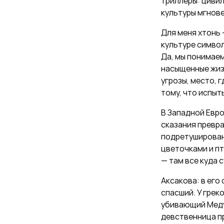
триллеры: цивил
культуры мгнов
Для меня хтонь 
культуре символ
Да, мы понимаем
насыщенные жиз
угрозы, место, 
тому, что испыт
В Западной Евро
сказания превра
подретуширован
цветочками и пт
— там все куда 
Аксакова: в его
спасший. У грек
убивающий Медуз
девственница п