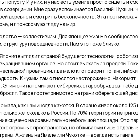
 попусту. И у них, и у нас есть умение просто сидеть и см
в созерцании. Мне сразу вспоминается Василий Шукшин: 
воей деревне и смотрит в бесконечность. Эта поэтическа
ому, и японскому взгляду на мир.
ходство — коллективизм. Для японцев жизнь в сообществ
, структуру повседневности. Нам это тоже близко.
Япония выглядит страной будущего: технологии, роботиз
выращиванием органов. Но стоит выехать за пределы Токи
неспешной провинции, где мало кто говорит по-английски,
дкость. К чужим там относятся настороженно. Накормят, 
т. Этим они напоминают сибирских старообрядцев: тебе д
ыбросят. Такое гостеприимство на грани оберегающей ди
е мала, как нам иногда кажется. В стране живет около 12
столько же, сколько в России. Но 70% территории непригод
ние скучено на сравнительно небольшой площади. Это па
тоже огромные пространства, но обживаемы лишь отдельн
траны. А жизнь на Ямале или Чукотке — всегда испытание.