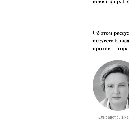
новый мир. Но
Об этом рассу
искусств Елиз
пролив — гора
Елизавета Лиха