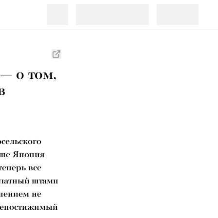
— о том,
в
сельского
ьше Япония
теперь все
платный штамп
ушением не
 непостижимый