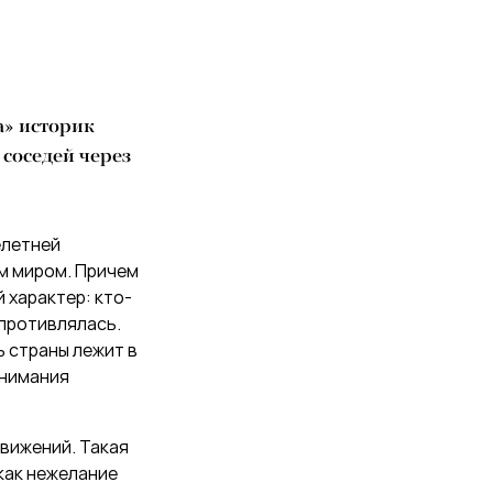
а» историк
 соседей через
елетней
м миром. Причем
 характер: кто-
опротивлялась.
ь страны лежит в
онимания
движений. Такая
 как нежелание