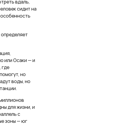
отреть вдаль,
человек сидит на
я особенность
е определяет
ация,
о или Осаки — и
 где
помогут, но
адут воды, но
станции.
5 миллионов
ны для жизни, и
раллель с
ые зоны — юг