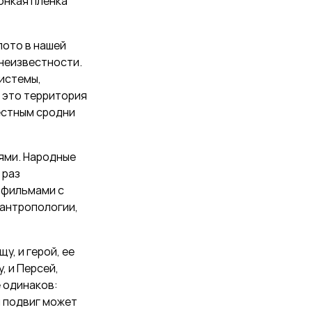
онкая пленка
лото в нашей
 неизвестности.
системы,
 это территория
естным сродни
лями. Народные
 раз
тфильмами с
 антропологии,
у, и герой, ее
, и Персей,
 одинаков:
и подвиг может