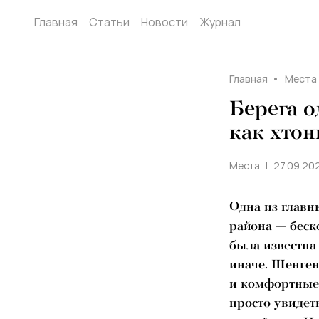
Главная
Статьи
Новости
Журнал
Главная
Места
Берега о
как хтон
Места
27.09.202
Одна из главн
района — беск
была известна 
иначе. Шенге
и комфортные 
просто увидет