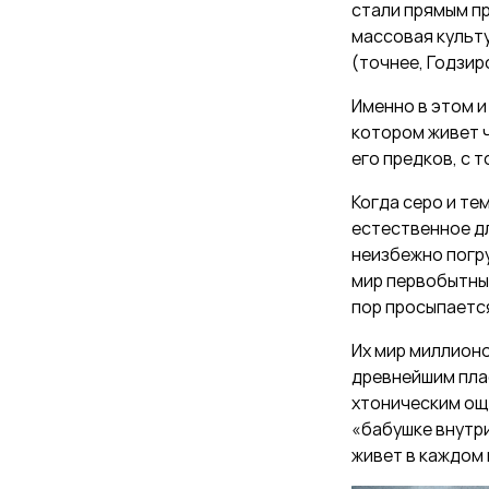
стали прямым п
массовая культ
(точнее, Годзир
Именно в этом и 
котором живет ч
его предков, с 
Когда серо и тем
естественное дл
неизбежно погру
мир первобытный
пор просыпается
Их мир миллионо
древнейшим плас
хтоническим ощу
«бабушке внутри
живет в каждом 