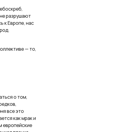
небоскреб,
 не разрушают
ь к Европе, нас
род,
коллективе — то,
аться о том,
редков,
ня все это
ется как мрак и
им европейские