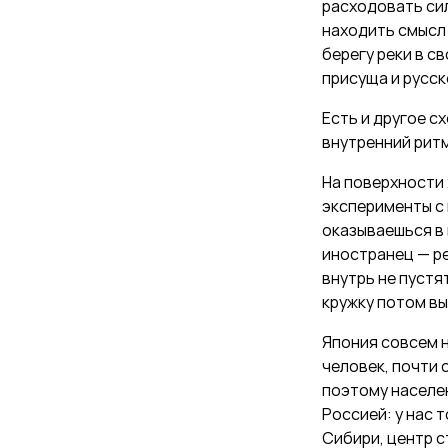
расходовать силы
находить смысл 
берегу реки в с
присуща и русск
Есть и другое с
внутренний ритм
На поверхности 
эксперименты с 
оказываешься в 
иностранец — ре
внутрь не пустя
кружку потом в
Япония совсем н
человек, почти 
поэтому населе
Россией: у нас 
Сибири, центр с