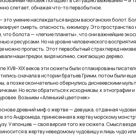
изованный человек попадает в ситуацию выживания — и т
енно слетает, обнажая что-то первобытное.
— это умение наслаждаться видом васюганских болот. Бо
изирует смерть, опасность, кикимору. Это пространство
, что болота — «легкие планеты», что они важнейшие эко
нью и ресурсами. Но на уровне человеческого восприятия
где можно пропасть. Этот первобытный страх перед неизв
ывали наши предки, видя молнию, сжигающую дерево.
пе XVIII–XIX веков эти сюжеты были отлакированы писате
тились сначала в истории братьев Гримм, потом были еще
ы, а позже окончательно обернулись диснеевскими муль
ичками. Но если обратиться к исходникам, к этнографии и
суровее. Возьмем «Аленький цветочек»
 основе древний миф о жертве — девушка, отданная чудовищ
ов это Андромеда, принесенная в жертву морскому монстру
у. У японцев — своя версия того же сюжета. Смысл везде
риносится в жертву неведомому чудовищу и лишь чудо ил