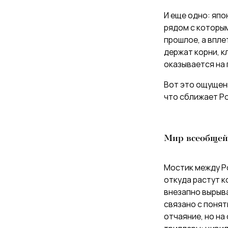
И еще одно: япо
рядом с которы
прошлое, а впле
держат корни, к
оказывается на 
Вот это ощущени
что сближает Ро
Мир всеобщей
Мостик между Ро
откуда растут к
внезапно вырыв
связано с понят
отчаяние, но на