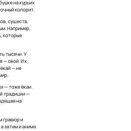
збушке на курьих
зочный колорит.
ов, существ,
ым. Например,
, которые
ь тысячи. У
 — свой. И к
ёкай — не
мир.
и — тоже ёкаи.
ой традиции —
сидящая на
ем гравюр и
 а затем и аниме