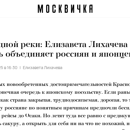
дной реки: Елизавета Лихачева 
ь объединяет россиян и японце
5 в 16:30
Елизавета Лихачева
ых новообретенных достопримечательностей Красно
онечная очередь к японскому посольству. Если ран
как страна закрытая, труднодосягаемая, дорогая, то 
ну россияне по понятным причинам предпочли бес
рейсы до Осаки. Но летят туда все равно с предвк
ь сакуру, а открыть для себя ни на что не похожий,