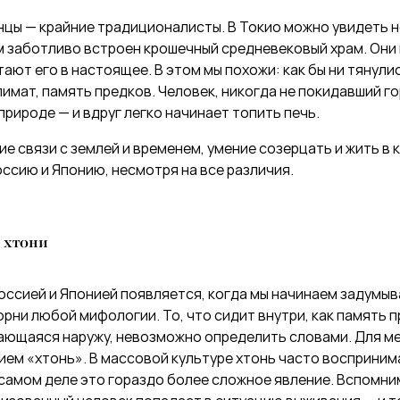
нцы — крайние традиционалисты. В Токио можно увидеть 
м заботливо встроен крошечный средневековый храм. Они
тают его в настоящее. В этом мы похожи: как бы ни тянулис
лимат, память предков. Человек, никогда не покидавший го
природе — и вдруг легко начинает топить печь.
е связи с землей и временем, умение созерцать и жить в 
ссию и Японию, несмотря на все различия.
 хтони
ссией и Японией появляется, когда мы начинаем задумыв
орни любой мифологии. То, что сидит внутри, как память п
ающаяся наружу, невозможно определить словами. Для ме
ием «хтонь». В массовой культуре хтонь часто воспринима
 самом деле это гораздо более сложное явление. Вспомн