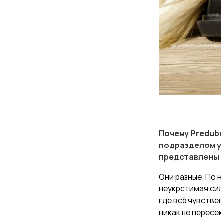
Почему Predub
подразделом у
представлены в
Они разные. По 
неукротимая сил
где всё чувстве
никак не пересе