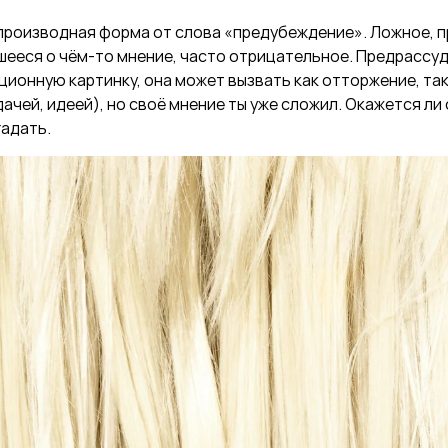
 производная форма от слова «предубеждение». Ложное, п
ееся о чём-то мнение, часто отрицательное. Предрассуд
ионную картинку, она может вызвать как отторжение, та
ачей, идеей), но своё мнение ты уже сложил. Окажется ли
адать.