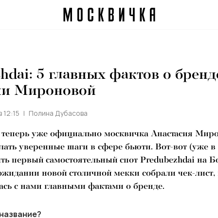
hdai: 5 главных фактов о бренд
ии Мироновой
в 12:15
Полина Дубасова
 теперь уже официально москвичка Анастасия Мир
лать уверенные шаги в сфере бьюти. Вот-вот (уже в 
ть первый самостоятельный спот Predubezhdai на 
ожидании новой столичной мекки собрали чек-лист,
ась с нами главными фактами о бренде.
 название?