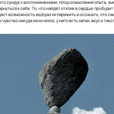
это сундук с воспоминаниями, плод осмысления опыта, эмо
рнуться к себе. То, что найдёт отклик в сердце, пробудит
аст возможность ещё раз их пережить и осознать, что с
о чувство никуда не исчезло, у него есть запах, вкус и текс