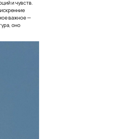
ций и чувств.
 искренние
амое важное —
тура, оно