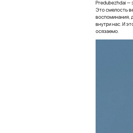
Predubezhdai — 
Это смелость ве
воспоминания, д
внутри нас. И эт
осязаемо.