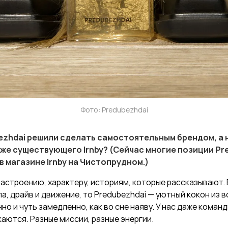
Фото: Predubezhdai
ezhdai решили сделать самостоятельным брендом, а 
же существующего Irnby? (Сейчас многие позиции Pr
 магазине Irnby на Чистопрудном.)
настроению, характеру, историям, которые рассказывают. Е
а, драйв и движение, то Predubezhdai — уютный кокон из 
нно и чуть замедленно, как во сне наяву. У нас даже коман
каются. Разные миссии, разные энергии.