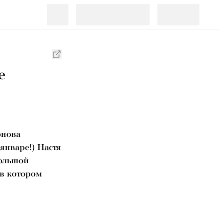
е
онова
январе!) Настя
Большой
 в котором