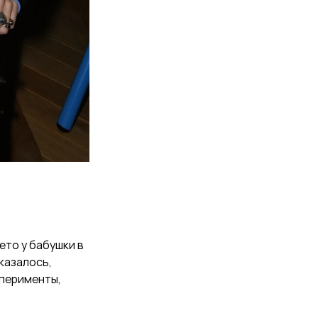
ето у бабушки в
 казалось,
сперименты,