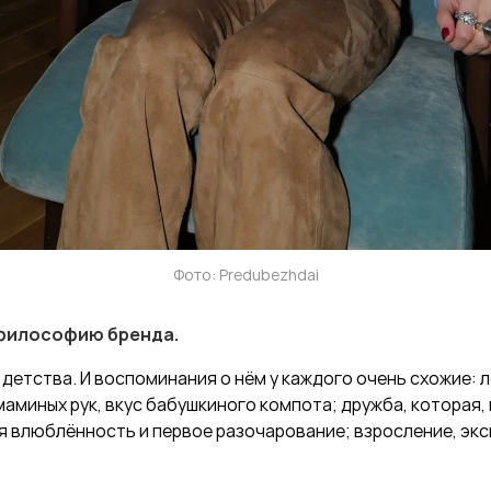
Фото: Predubezhdai
философию бренда.
 детства. И воспоминания о нём у каждого очень схожие: л
маминых рук, вкус бабушкиного компота; дружба, которая,
я влюблённость и первое разочарование; взросление, эк