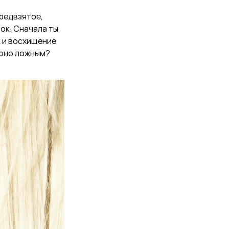
редвзятое,
ок. Сначала ты
к и восхищение
 оно ложным?