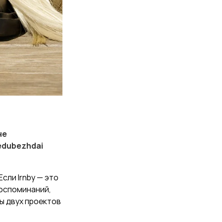
не
edubezhdai
сли Irnby — это
воспоминаний,
ды двух проектов