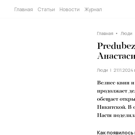
Главная
Статьи
Новости
Журнал
Главная
Люди
Predubez
Анастас
Люди
21.11.2024 
Велнес-квин и
продолжает де
обещает откры
Никитской. В 
Настя поделил
Как появилось