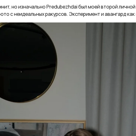
мнит, но изначально Predubezhdai был моей второй личной
ото с неидеальных ракурсов. Эксперимент и авангард как