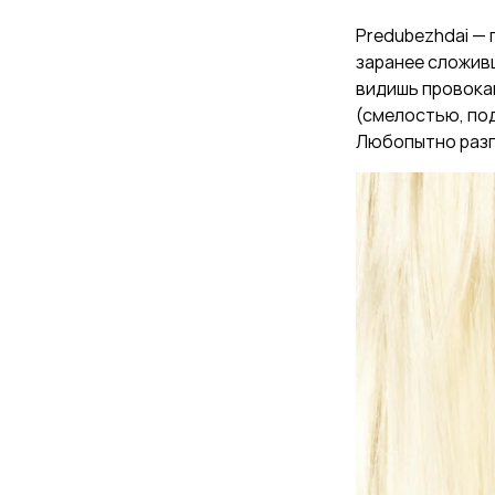
Predubezhdai —
заранее сложивш
видишь провокац
(смелостью, под
Любопытно разг