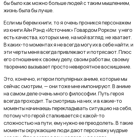
бы было как можно больше людей с таким мышлением,
жизнь была бы лучше.
Если мы берем книги, то я очень проникся персонажем
из книги Айн Рэнд «Источник» Говардом Рорком: у него
есть качества, которых мне, на мой взгляд, не хватает.
В каких-то моментах я не всегда могу их в себе найти, и
эти черты меня всегда привлекают и потрясают. Плюс
его отношение к своему делу, своим работам, своему
творению вызывает просто невероятное восхищение.
Это, конечно, и герои популярных аниме, которые мы
сейчас смотрим, — они тоже мне импонируют. В аниме
на самом деле очень много философии. Путь героя
всегда проходит. Ты смотришь на них, и в какие-то
моменты начинаешь перекладывать ситуацию на себя,
потому что герой сталкивается с какой-то
сложностью на пути, ему нужно ее преодолеть. В такие
моменты окружающие люди дают персонажу мудрые