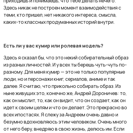
приходишь и понимаешь, что тебе делать нечего.
Здесь никак не построен момент взаимодействия с
теми, кто пришел, нет никакого интереса, смысла,
каких-то классных продуманных историй внутри.
Есть ли у вас кумир или ролевая модель?
Здесь я сказал бы, что это некий собирательный образ
из разных личностей. И у всех ты берешь чуть-чуть по-
разному. Для меня кумир — это не только популярные
люди, но и персонажи книг, сериалов, аниме и так
далее. Я считаю, что прикольно собирать образ. Из
ныне живущих это, конечно же, Андрей Дороничев: то,
как он мыслит, то, как он видит, что он создает, как он
идет к своим целям и что он делает. Это прекрасно во
всех ипостасях. Я слежу за Андреем очень давно и
безумно вдохновляюсь этим человеком. Очень много
от него беру, внедряю в свою жизнь, делюсь им. Если