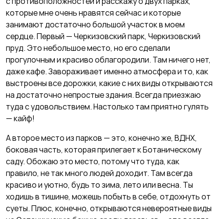
с противоположностей и расскажу о двух парках,
которые мне очень нравятся сейчас и которые
занимают достаточно большой участок в моем
сердце. Первый — Черкизовский парк, Черкизовский
пруд. Это небольшое место, но его сделали
прогулочным и красиво облагородили. Там ничего нет,
даже кафе. Завораживает именно атмосфера и то, как
выстроены все дорожки, какие с них виды открываются
на достаточно непростые здания. Всегда приезжаю
туда с удовольствием. Настолько там приятно гулять
— кайф!
А второе место из парков — это, конечно же, ВДНХ,
боковая часть, которая прилегает к Ботаническому
саду. Обожаю это место, потому что туда, как
правило, не так много людей доходит. Там всегда
красиво и уютно, будь то зима, лето или весна. Ты
ходишь в тишине, можешь побыть в себе, отдохнуть от
суеты. Плюс, конечно, открываются невероятные виды