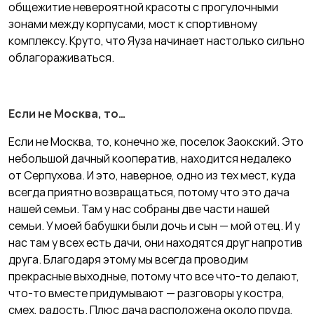
общежитие невероятной красоты с прогулочными
зонами между корпусами, мост к спортивному
комплексу. Круто, что Яуза начинает настолько сильно
облагораживаться.
Если не Москва, то…
Если не Москва, то, конечно же, поселок Заокский. Это
небольшой дачный кооператив, находится недалеко
от Серпухова. И это, наверное, одно из тех мест, куда
всегда приятно возвращаться, потому что это дача
нашей семьи. Там у нас собраны две части нашей
семьи. У моей бабушки были дочь и сын — мой отец. И у
нас там у всех есть дачи, они находятся друг напротив
друга. Благодаря этому мы всегда проводим
прекрасные выходные, потому что все что-то делают,
что-то вместе придумывают — разговоры у костра,
смех, радость. Плюс дача расположена около пруда,