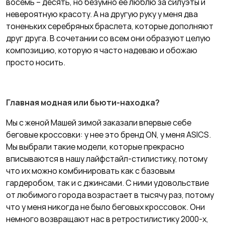
восемь – десять, но безумно ее люблю за силуэты и
невероятную красоту. А на другую руку у меня два
тоненьких серебряных браслета, которые дополняют
друг друга. В сочетании со всем они образуют целую
композицию, которую я часто надеваю и обожаю
просто носить.
Главная модная или бьюти-находка?
Мы с женой Машей зимой заказали впервые себе
беговые кроссовки: у нее это бренд ON, у меня ASICS.
Мы выбрали такие модели, которые прекрасно
вписываются в нашу лайфстайл-стилистику, потому
что их можно комбинировать как с базовым
гардеробом, так и с джинсами. С ними удовольствие
от любимого города возрастает в тысячу раз, потому
что у меня никогда не было беговых кроссовок. Они
немного возвращают нас в ретростилистику 2000-х,