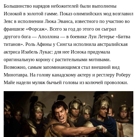
Большинство нарядов небожителей были выполнены
Исиокой в золотой гамме. Показ олимпийских мод возглавил
Зевс в исполнении Люка Эванса, известного по участию во
франшизе «Форсаж». Всего за год до этого он сыграл
другого бога — Аполлона — в боевике Луи Летерье «Битва
титанов». Роль Афины у Сингха исполнила австралийская
актриса Изабель Лукас: для нее Исиока придумала
оригинальную корону с растительными мотивами.
Возможно, самым запоминающимся стал внешний вид
Минотавра. На голову канадскому актеру и рестлеру Роберу
Майе надели муляж бычьей головы из колючей проволоки.