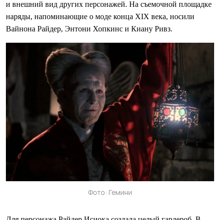
и внешний вид других персонажей. На съемочной площадке
наряды, напоминающие о моде конца XIX века, носили
Вайнона Райдер, Энтони Хопкинс и Киану Ривз.
Фото: Гемини
Для персонажа Райдер Исиока создала целый гардероб. В