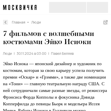
Главная
Люди
7 фильмов с волшебными
костюмами­ Эйко Исиоки
Люди
30.11.2024 в 03:00
Павел Беляев
Эйко Исиока — японский дизайнер и художник по
костюмам, которая за свою карьеру успела получить
премии «Оскар» и «Грэмми», а также две номинации
на «Тони» — главную театральную награду США. С
ней сотрудничали самые разные звезды, от режиссера
Фрэнсиса Форда Копполы и фокусника Дэвида
Копперфилда до певицы Бьорк и модельера Иссея
Мияке. Работы Исиоки в Голливуде можно