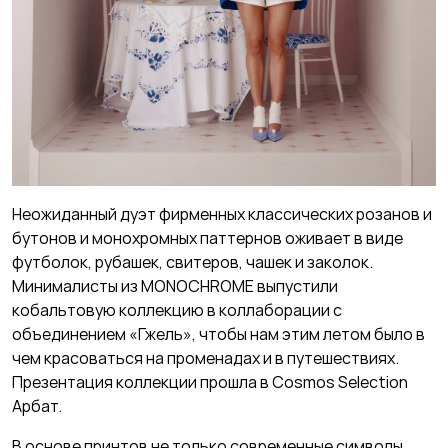
Неожиданный дуэт фирменных классических розанов и
бутонов и монохромных паттернов оживает в виде
футболок, рубашек, свитеров, чашек и заколок.
Минималисты из MONOCHROME выпустили
кобальтовую коллекцию в коллаборации с
объединением «Гжель», чтобы нам этим летом было в
чем красоваться на променадах и в путешествиях.
Презентация коллекции прошла в Cosmos Selection
Арбат.
В основе принтов не только современные символы