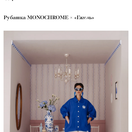
Рубашка MONOCHROME × «Гжель»