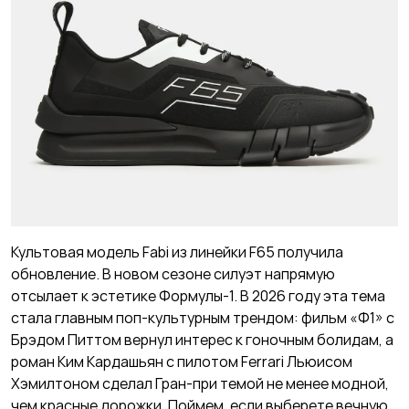
Культовая модель Fabi из линейки F65 получила
обновление. В новом сезоне силуэт напрямую
отсылает к эстетике Формулы-1. В 2026 году эта тема
стала главным поп-культурным трендом: фильм «Ф1» с
Брэдом Питтом вернул интерес к гоночным болидам, а
роман Ким Кардашьян с пилотом Ferrari Льюисом
Хэмилтоном сделал Гран-при темой не менее модной,
чем красные дорожки. Поймем, если выберете вечную