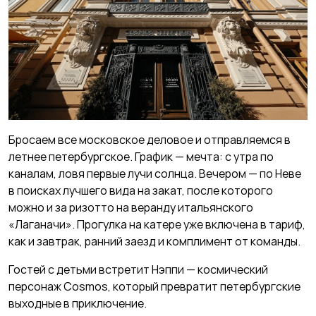
Бросаем все московское деловое и отправляемся в
летнее петербургское. График — мечта: c утра по
каналам, ловя первые лучи солнца. Вечером — по Неве
в поисках лучшего вида на закат, после которого
можно и за ризотто на веранду итальянского
«Лаганачи». Прогулка на катере уже включена в тариф,
как и завтрак, ранний заезд и комплимент от команды.
Гостей с детьми встретит Нэппи — космический
персонаж Cosmos, который превратит петербургские
выходные в приключение.