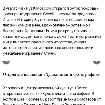
В Ararat Park Hyatt Moscow открылся бутик люксовых
ювелирных украшений Crivelli — первый за пределами
Италии. Интерьер бутика выполнен в современном
лаконичном дизайне, вдохновленном эстетикой
благородной роскоши. На вечере присутствовали
клиенты и друзья ювелирного дома. Гости погрузились
в мир высокого ювелирного искусства, узнали
историю компании, увидели знаковые коллекции и
уникальные украшения Crivelli.
Открытие выставки «Художники и фотография»
22 апреля в Центре визуальной культуры Béton
открылась выставка «Художники и фотография». В
экспозиции — более 60 работ признанных мастеров от
Владимира Татлина и Мана Рэя до Родченко и