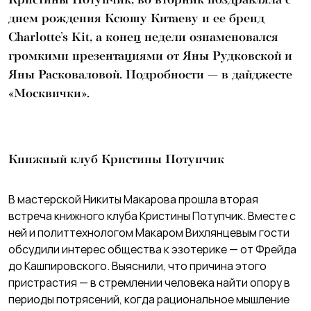
днем рождения Ксюшу Китаеву и ее бренд
Charlotte’s Kit, а конец недели ознаменовался
громкими презентациями от Яны Рудковской и
Яны Расковаловой. Подробности — в дайджесте
«Москвички».
Книжный клуб Кристины Потупчик
В мастерской Никиты Макарова прошла вторая
встреча книжного клуба Кристины Потупчик. Вместе с
ней и политтехнологом Макаром Вихлянцевым гости
обсудили интерес общества к эзотерике — от Фрейда
до Кашпировского. Выяснили, что причина этого
пристрастия — в стремлении человека найти опору в
периоды потрясений, когда рациональное мышление