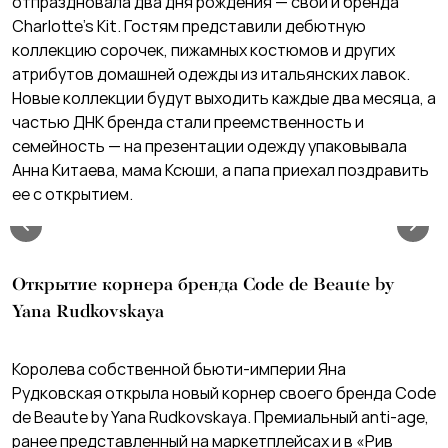
отпраздновала два дня рождения — свой и бренда
Charlotte’s Kit. Гостям представили дебютную
коллекцию сорочек, пижамных костюмов и других
атрибутов домашней одежды из итальянских лавок.
Новые коллекции будут выходить каждые два месяца, а
частью ДНК бренда стали преемственность и
семейность — на презентации одежду упаковывала
Анна Китаева, мама Ксюши, а папа приехал поздравить
ее с открытием.
Открытие корнера бренда Code de Beaute by
Yana Rudkovskaya
Королева собственной бьюти-империи Яна
Рудковская открыла новый корнер своего бренда Code
de Beaute by Yana Rudkovskaya. Премиальный anti-age,
ранее представленный на маркетплейсах и в «Рив