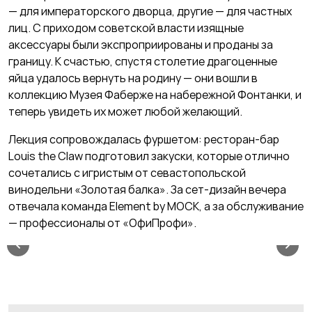
— для императорского дворца, другие — для частных
лиц. С приходом советской власти изящные
аксессуары были экспроприированы и проданы за
границу. К счастью, спустя столетие драгоценные
яйца удалось вернуть на родину — они вошли в
коллекцию Музея Фаберже на набережной Фонтанки, и
теперь увидеть их может любой желающий.
Лекция сопровождалась фуршетом: ресторан-бар
Louis the Claw подготовил закуски, которые отлично
сочетались с игристым от севастопольской
винодельни «Золотая балка». За сет-дизайн вечера
отвечала команда Element by МОСК, а за обслуживание
— профессионалы от «ОфиПрофи».