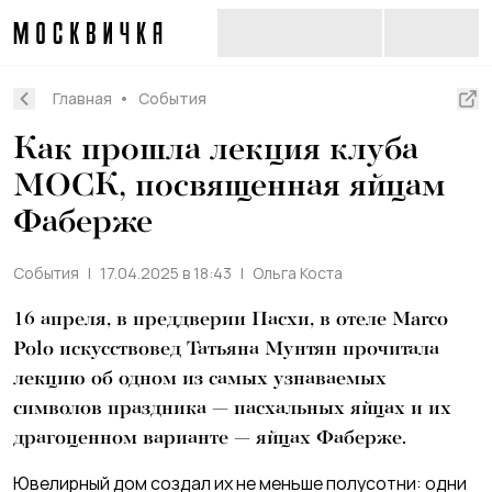
Главная
События
Как прошла лекция клуба
МОСК, посвященная яйцам
Фаберже
События
17.04.2025 в 18:43
Ольга Коста
16 апреля, в преддверии Пасхи, в отеле Marco
Polo искусствовед Татьяна Мунтян прочитала
лекцию об одном из самых узнаваемых
символов праздника — пасхальных яйцах и их
драгоценном варианте — яйцах Фаберже.
Ювелирный дом создал их не меньше полусотни: одни